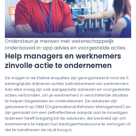
Prijzen
Taal
: Nederlands
Ondersteun je mensen met wetenschappelijk
onderbouwd in-app advies en voorgestelde acties.
Help managers en werknemers
Contact verkoop
zinvolle actie te ondernemen
Aanmelden
De vragen in de Eletive enquêtes zijn georganiseerd rond de 11
belangrijkste drijfveren achter betrokkenheid van werknemers.
Aan elke vraag zijn ook aangepaste adviezen en voorgestelde
acties verbonden, om je werknemers in verschillende situaties
te helpen begeleiden en ondersteunen. De adviezen zijn
gebaseerd op OBM (Organisational Behavior Management) en
zijn gemaakt om een zelfreflectieve aanpak aan te moedigen.
Iedereen heeft toegang tot de adviezen, die bedoeld zijn om
werknemers te helpen hun bevlogenheidsscore te verhogen of
die te handhaven als hij al hoog is.