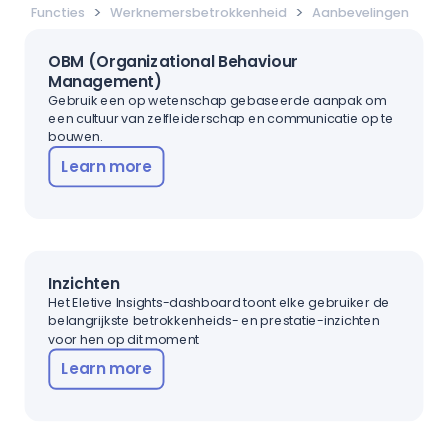
>
>
Functies
Werknemersbetrokkenheid
Aanbevelingen
OBM (Organizational Behaviour
Management)
Gebruik een op wetenschap gebaseerde aanpak om
een cultuur van zelfleiderschap en communicatie op te
bouwen.
Learn more
Inzichten
Het Eletive Insights-dashboard toont elke gebruiker de
belangrijkste betrokkenheids- en prestatie-inzichten
voor hen op dit moment
Learn more