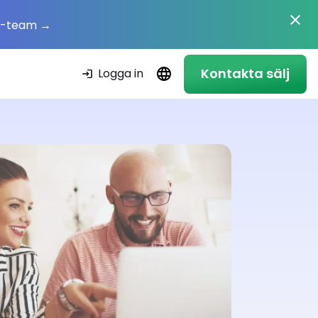
HR-team
→
Kontakta sälj
Logga in