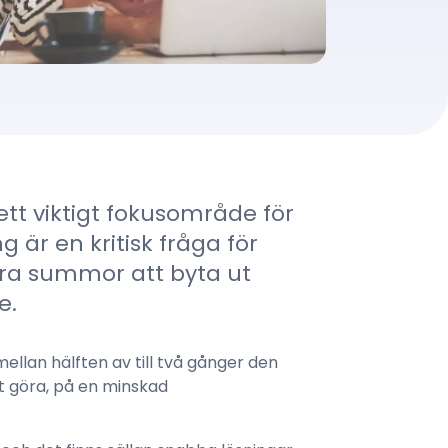
tt viktigt fokusområde för
är en kritisk fråga för
ora summor att byta ut
e.
mellan hälften av till två gånger den
tt göra, på en minskad