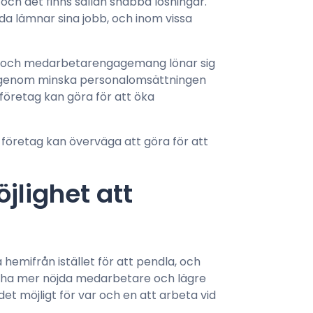
ch det finns sällan snabba lösningar.
lda lämnar sina jobb, och inom vissa
 och medarbetarengagemang lönar sig
rigenom minska personalomsättningen
företag kan göra för att öka
företag kan överväga att göra för att
öjlighet att
hemifrån istället för att pendla, och
tt ha mer nöjda medarbetare och lägre
det möjligt för var och en att arbeta vid