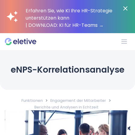
Erfahren Sie, wie KI Ihre HR-Strategie
unterstützen kann
| DOWNLOAD: KI für HR-Teams
→
Plattform
eNPS-Korrelationsanalyse
Warum Eletive?
>
>
Funktionen
Engagement der Mitarbeiter
Kunden
Berichte und Analysen in Echtzeit
Ressourcen