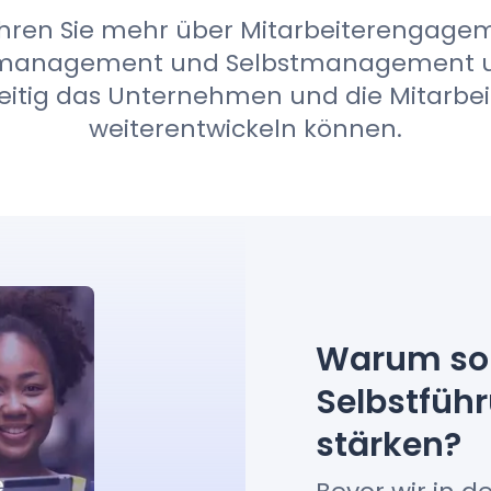
hren Sie mehr über Mitarbeiterengage
smanagement und Selbstmanagement un
zeitig das Unternehmen und die Mitarbe
Demo-Termin buchen
weiterentwickeln können.
Warum sol
Selbstfüh
stärken?