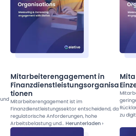
Mitarbeiterengagement in
Mita
Finanzdienstleistungsorganisa
Einz
tionen
Mitarbe
 und
gering
Mitarbeiterengagement ist im
Rückla
Finanzdienstleistungssektor entscheidend, da
zu digit
regulatorische Anforderungen, hohe
Arbeitsbelastung und...
Herunterladen