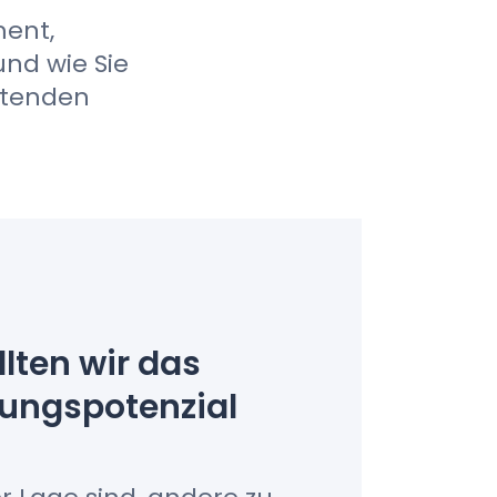
ment,
d wie Sie
itenden
lten wir das
rungspotenzial