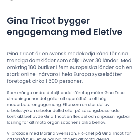
Gina Tricot bygger
Språk
: Svenska
engagemang med Eletive
Gina Tricot är en svensk modekedja känd för sina
Kontakta sälj
trendiga damkläder som säljs i över 30 länder. Med
omkring 180 butiker i fem europeiska länder och en
Logga in
stark online-närvaro i hela Europa sysselsätter
företaget cirka 1 500 personer.
Som många andra detaljhandelsföretag möter Gina Tricot
utmaningar när det gäller att upprätthålla ett högt
medarbetarengagemang. Eftersom en stor del av
arbetsstyrkan arbetar deltid eller på säsongsbaserade
kontrakt behövde Gina Tricot en flexibel och anpassningsbar
lösning för att möta organisationens olika behov.
Vi pratade med Martina Svensson, HR-chef på Gina Tricot, för
att förstå hur Eletive har hjälpt dem att möta dessa