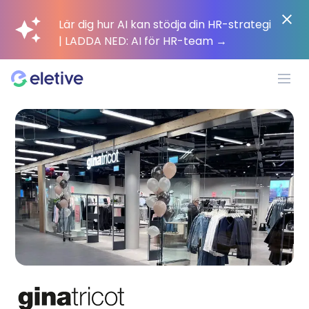
Lär dig hur AI kan stödja din HR-strategi
| LADDA NED: AI för HR-team
→
Plattform
Varför Eletive?
Kunder
Resurser
Pris