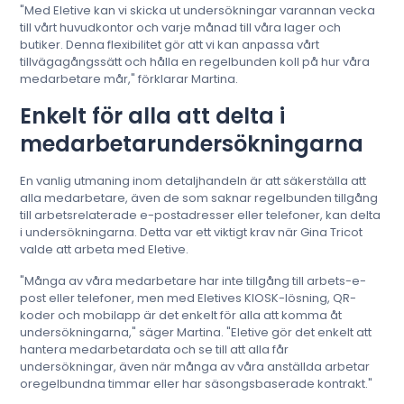
"Med Eletive kan vi skicka ut undersökningar varannan vecka
till vårt huvudkontor och varje månad till våra lager och
butiker. Denna flexibilitet gör att vi kan anpassa vårt
tillvägagångssätt och hålla en regelbunden koll på hur våra
medarbetare mår," förklarar Martina.
Enkelt för alla att delta i
medarbetarundersökningarna
En vanlig utmaning inom detaljhandeln är att säkerställa att
alla medarbetare, även de som saknar regelbunden tillgång
till arbetsrelaterade e-postadresser eller telefoner, kan delta
i undersökningarna. Detta var ett viktigt krav när Gina Tricot
valde att arbeta med Eletive.
"Många av våra medarbetare har inte tillgång till arbets-e-
post eller telefoner, men med Eletives KIOSK-lösning, QR-
koder och mobilapp är det enkelt för alla att komma åt
undersökningarna," säger Martina. "Eletive gör det enkelt att
hantera medarbetardata och se till att alla får
undersökningar, även när många av våra anställda arbetar
oregelbundna timmar eller har säsongsbaserade kontrakt."