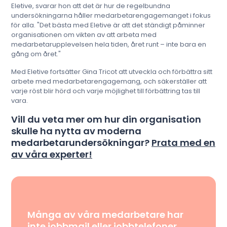
Eletive, svarar hon att det är hur de regelbundna
undersökningarna håller medarbetarengagemanget i fokus
för alla. "Det bästa med Eletive är att det ständigt påminner
organisationen om vikten av att arbeta med
medarbetarupplevelsen hela tiden, året runt – inte bara en
gång om året."
Med Eletive fortsätter Gina Tricot att utveckla och förbättra sitt
arbete med medarbetarengagemang, och säkerställer att
varje röst blir hörd och varje möjlighet till förbättring tas till
vara.
Vill du veta mer om hur din organisation
skulle ha nytta av moderna
medarbetarundersökningar?
Prata med en
av våra experter!
Många av våra medarbetare har
inte jobbmail eller jobbtelefoner,