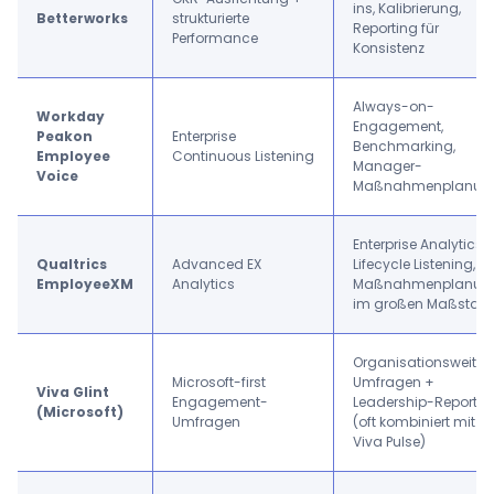
ins, Kalibrierung,
Betterworks
strukturierte
Reporting für
Performance
Konsistenz
Always-on-
Workday
Engagement,
Peakon
Enterprise
Benchmarking,
Employee
Continuous Listening
Manager-
Voice
Maßnahmenplanun
Enterprise Analytics,
Qualtrics
Advanced EX
Lifecycle Listening,
EmployeeXM
Analytics
Maßnahmenplanun
im großen Maßstab
Organisationsweite
Microsoft-first
Umfragen +
Viva Glint
Engagement-
Leadership-Reportin
(Microsoft)
Umfragen
(oft kombiniert mit
Viva Pulse)