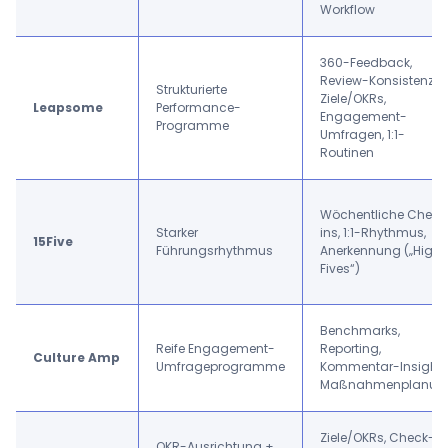
Workflow
360-Feedback,
Review-Konsistenz,
Strukturierte
Ziele/OKRs,
Leapsome
Performance-
Engagement-
Programme
Umfragen, 1:1-
Routinen
Wöchentliche Check
Starker
ins, 1:1-Rhythmus,
15Five
Führungsrhythmus
Anerkennung („High
Fives“)
Benchmarks,
Reife Engagement-
Reporting,
Culture Amp
Umfrageprogramme
Kommentar-Insights
Maßnahmenplanun
Ziele/OKRs, Check-
OKR-Ausrichtung +