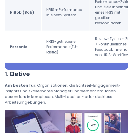
Performance-Zyklen
und Ziele innerhalb
HRIS + Performance
HiBob (Bob)
eines HRIS mit
in einem System
geteilten
Personaldaten
Review-Zyklen + Ziel
HRIS-getriebene
+ kontinuierliches
Personio
Performance (EU-
Feedback innerhalb
lastig)
von HRIS-Workflows
1. Eletive
Am besten für
: Organisationen, die Echtzeit-Engagement-
Insights und skalierbares Manager Enablement brauchen –
besonders in komplexen, Multi-Location- oder deskless
Arbeitsumgebungen.