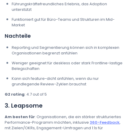
Führungskräftefreundliches Erlebnis, das Adoption
unterstützt
Funktioniert gut für Büro-Teams und Strukturen im Mid-
Market
Nachteile
Reporting und Segmentierung können sich in komplexen
Organisationen begrenzt anfühlen
Weniger geeignet für deskless oder stark Frontline-lastige
Belegschaften
Kann sich feature-dicht anfühlen, wenn du nur
grundlegende Review-Zyklen brauchst
G2 rating
: 4.7 out of 5
3. Leapsome
Am besten für
: Organisationen, die ein stärker strukturiertes
Performance-Programm möchten, inklusive
360-Feedback
,
mit Zielen/OKRs, Engagement-Umfragen und 1:1s für