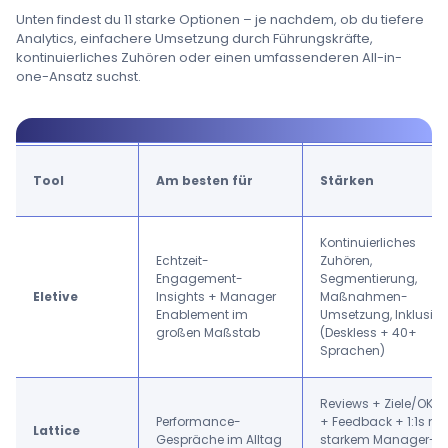
Unten findest du 11 starke Optionen – je nachdem, ob du tiefere
Analytics, einfachere Umsetzung durch Führungskräfte,
kontinuierliches Zuhören oder einen umfassenderen All-in-
one-Ansatz suchst.
Tool
Am besten für
Stärken
Kontinuierliches
Echtzeit-
Zuhören,
Engagement-
Segmentierung,
Eletive
Insights + Manager
Maßnahmen-
Enablement im
Umsetzung, Inklusio
großen Maßstab
(Deskless + 40+
Sprachen)
Reviews + Ziele/OKRs
Performance-
+ Feedback + 1:1s mit
Lattice
Gespräche im Alltag
starkem Manager-