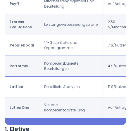
Mitarbeiterengagement und -
Psyft
Auf Anfrage
beurteilung
Express
2,50
Leistungsverbesserungspläne
Evaluations
$/Mitarbeite
1:1-Gespräche und
Peoplebox.ai
7 $/Nutzer/
Organigramme
Kompetenzbasierte
Performly
4 $/Nutzer/
Beurteilungen
Lattice
Detaillierte Analysen
11 $/Nutzer/
Visuelle
LutherOne
Auf Anfrage
Kompetenzdarstellung
1. Eletive