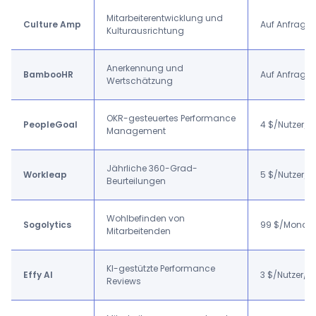
Mitarbeiterentwicklung und
Culture Amp
Auf Anfrage
Kulturausrichtung
Anerkennung und
BambooHR
Auf Anfrage
Wertschätzung
OKR-gesteuertes Performance
PeopleGoal
4 $/Nutzer/
Management
Jährliche 360-Grad-
Workleap
5 $/Nutzer/
Beurteilungen
Wohlbefinden von
Sogolytics
99 $/Monat
Mitarbeitenden
KI-gestützte Performance
Effy AI
3 $/Nutzer/
Reviews