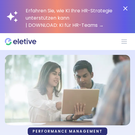
Erfahren Sie, wie KI Ihre HR-Strategie
unterstützen kann
| DOWNLOAD: KI für HR-Teams
→
Plattform
Warum Eletive?
Kunden
Ressourcen
PERFORMANCE MANAGEMENT