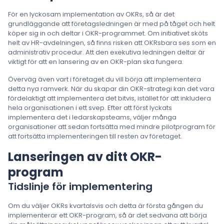
För en lyckosam implementation av OKRs, så är det
grundläggande att företagsledningen är med på tåget och helt
köper sig in och deltar i OKR-programmet. Om initiativet sköts
helt av HR-avdelningen, så finns risken att OKRsbara ses som en
administrativ procedur. Att den exekutiva ledningen deltar är
viktigt för att en lansering av en OKR-plan ska fungera.
Överväg även vart i företaget du vill börja att implementera
detta nya ramverk. När du skapar din OKR-strategi kan det vara
fördelaktigt att implementera det bitvis, istället för att inkludera
hela organisationen i ett svep. Efter att först lyckats
implementera det i ledarskapsteams, väljer många
organisationer att sedan fortsätta med mindre pilotprogram för
att fortsätta implementeringen till resten av företaget.
Lanseringen av ditt OKR-
program
Tidslinje för implementering
Om du väljer OKRs kvartalsvis och detta är första gången du
implementerar ett OKR-program, så är det sedvana att börja