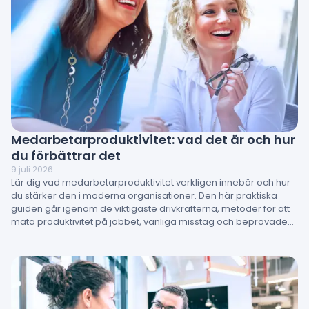
Medarbetarproduktivitet: vad det är och hur
du förbättrar det
9 juli 2026
Lär dig vad medarbetarproduktivitet verkligen innebär och hur
du stärker den i moderna organisationer. Den här praktiska
guiden går igenom de viktigaste drivkrafterna, metoder för att
mäta produktivitet på jobbet, vanliga misstag och beprövade
strategier för att öka prestationen. Du får också lära dig hur
medarbetarengagemang, ledarskap och arbetsmiljö direkt
påverkar resultaten – och hur HR-team kan omvandla insikter
till handling.