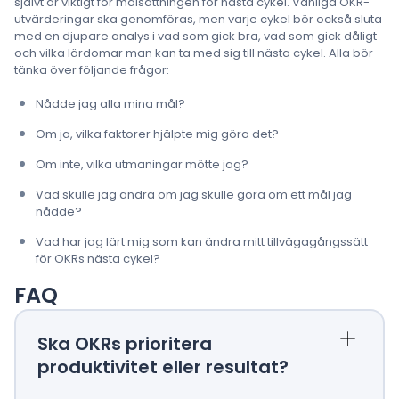
självt är viktigt för målsättningen för nästa cykel. Vanliga OKR-
utvärderingar ska genomföras, men varje cykel bör också sluta
med en djupare analys i vad som gick bra, vad som gick dåligt
och vilka lärdomar man kan ta med sig till nästa cykel. Alla bör
tänka över följande frågor:
Nådde jag alla mina mål?
Om ja, vilka faktorer hjälpte mig göra det?
Om inte, vilka utmaningar mötte jag?
Vad skulle jag ändra om jag skulle göra om ett mål jag
nådde?
Vad har jag lärt mig som kan ändra mitt tillvägagångssätt
för OKRs nästa cykel?
FAQ
+
Ska OKRs prioritera
produktivitet eller resultat?