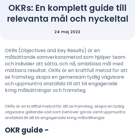
OKRs: En komplett guide till
relevanta mål och nyckeltal
Språk
: Svenska
24 maj 2022
OKRs (Objectives and Key Results) är en
Kontakta sälj
målsättande samverkansmetod som hjälper team
och individer att sätta, och nå, ambitiösa mål med
Logga in
mätbara resultat. OKRs är en kraftfull metod för att
se framsteg, skapa en gemensam tydlig vägvisare
och uppmuntra anställda till att bli engagerade
kring målsättningar och framsteg.
OKRs är en kraftfull metod för att se framsteg, skapa en tydlig
vägvisare gällande vad som behöver göras samt uppmuntra
anställda till att bli engagerade kring målsättningar.
OKR guide -