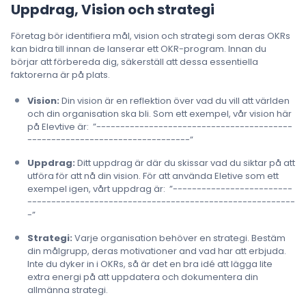
Uppdrag, Vision och strategi
Företag bör identifiera mål, vision och strategi som deras OKRs
kan bidra till innan de lanserar ett OKR-program. Innan du
börjar att förbereda dig, säkerställ att dessa essentiella
faktorerna är på plats.
Vision:
Din vision är en reflektion över vad du vill att världen
och din organisation ska bli. Som ett exempel, vår vision här
på Elevtive är: ”-----------------------------------------
----------------------------------”
Uppdrag:
Ditt uppdrag är där du skissar vad du siktar på att
utföra för att nå din vision. För att använda Eletive som ett
exempel igen, vårt uppdrag är: ”-------------------------
--------------------------------------------------------
-”
Strategi:
Varje organisation behöver en strategi. Bestäm
din målgrupp, deras motivationer and vad har att erbjuda.
Inte du dyker in i OKRs, så är det en bra idé att lägga lite
extra energi på att uppdatera och dokumentera din
allmänna strategi.