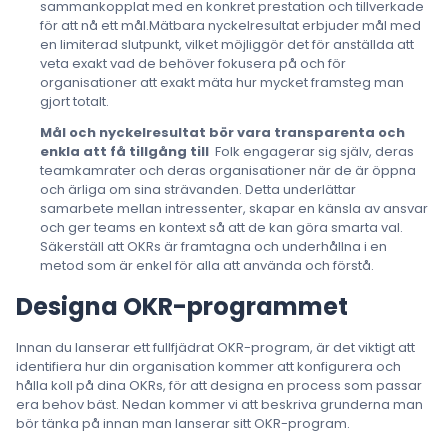
sammankopplat med en konkret prestation och tillverkade
för att nå ett mål.Mätbara nyckelresultat erbjuder mål med
en limiterad slutpunkt, vilket möjliggör det för anställda att
veta exakt vad de behöver fokusera på och för
organisationer att exakt mäta hur mycket framsteg man
gjort totalt.
Mål och nyckelresultat bör vara transparenta och
enkla att få tillgång till
Folk engagerar sig själv, deras
teamkamrater och deras organisationer när de är öppna
och ärliga om sina strävanden. Detta underlättar
samarbete mellan intressenter, skapar en känsla av ansvar
och ger teams en kontext så att de kan göra smarta val.
Säkerställ att OKRs är framtagna och underhållna i en
metod som är enkel för alla att använda och förstå.
Designa OKR-programmet
Innan du lanserar ett fullfjädrat OKR-program, är det viktigt att
identifiera hur din organisation kommer att konfigurera och
hålla koll på dina OKRs, för att designa en process som passar
era behov bäst. Nedan kommer vi att beskriva grunderna man
bör tänka på innan man lanserar sitt OKR-program.