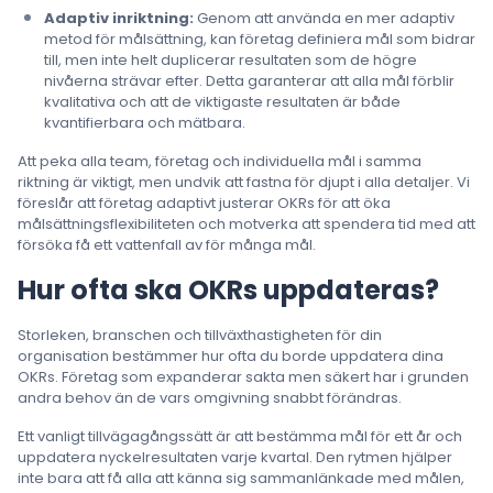
Adaptiv inriktning:
Genom att använda en mer adaptiv
metod för målsättning, kan företag definiera mål som bidrar
till, men inte helt duplicerar resultaten som de högre
nivåerna strävar efter. Detta garanterar att alla mål förblir
kvalitativa och att de viktigaste resultaten är både
kvantifierbara och mätbara.
Att peka alla team, företag och individuella mål i samma
riktning är viktigt, men undvik att fastna för djupt i alla detaljer. Vi
föreslår att företag adaptivt justerar OKRs för att öka
målsättningsflexibiliteten och motverka att spendera tid med att
försöka få ett vattenfall av för många mål.
Hur ofta ska OKRs uppdateras?
Storleken, branschen och tillväxthastigheten för din
organisation bestämmer hur ofta du borde uppdatera dina
OKRs. Företag som expanderar sakta men säkert har i grunden
andra behov än de vars omgivning snabbt förändras.
Ett vanligt tillvägagångssätt är att bestämma mål för ett år och
uppdatera nyckelresultaten varje kvartal. Den rytmen hjälper
inte bara att få alla att känna sig sammanlänkade med målen,