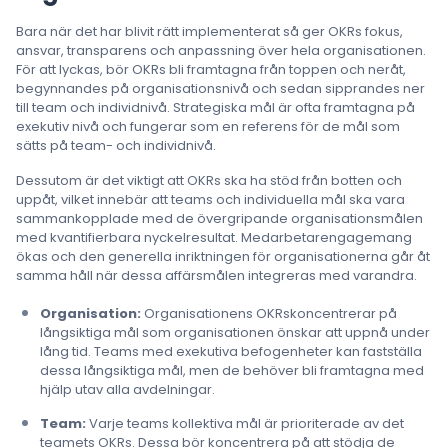
Bara när det har blivit rätt implementerat så ger OKRs fokus,
ansvar, transparens och anpassning över hela organisationen.
För att lyckas, bör OKRs bli framtagna från toppen och neråt,
begynnandes på organisationsnivå och sedan sipprandes ner
till team och individnivå. Strategiska mål är ofta framtagna på
exekutiv nivå och fungerar som en referens för de mål som
sätts på team- och individnivå.
Dessutom är det viktigt att OKRs ska ha stöd från botten och
uppåt, vilket innebär att teams och individuella mål ska vara
sammankopplade med de övergripande organisationsmålen
med kvantifierbara nyckelresultat. Medarbetarengagemang
ökas och den generella inriktningen för organisationerna går åt
samma håll när dessa affärsmålen integreras med varandra.
Organisation:
Organisationens OKRskoncentrerar på
långsiktiga mål som organisationen önskar att uppnå under
lång tid. Teams med exekutiva befogenheter kan fastställa
dessa långsiktiga mål, men de behöver bli framtagna med
hjälp utav alla avdelningar.
Team:
Varje teams kollektiva mål är prioriterade av det
teamets OKRs. Dessa bör koncentrera på att stödja de