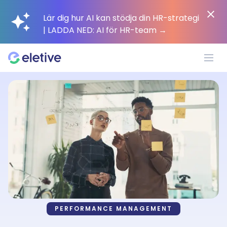
Lär dig hur AI kan stödja din HR-strategi
| LADDA NED: AI för HR-team
→
Plattform
Varför Eletive?
Kunder
Resurser
PERFORMANCE MANAGEMENT
Pris