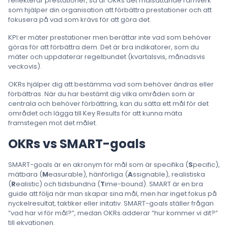
reflekterar prestationer, så är OKRs det målsättande ramverk
som hjälper din organisation att förbättra prestationer och att
fokusera på vad som krävs för att göra det.
KPI:er mäter prestationer men berättar inte vad som behöver
göras för att förbättra dem. Det är bra indikatorer, som du
mäter och uppdaterar regelbundet (kvartalsvis, månadsvis
veckovis).
OKRs hjälper dig att bestämma vad som behöver ändras eller
förbättras. När du har bestämt dig vilka områden som är
centrala och behöver förbättring, kan du sätta ett mål för det
området och lägga till Key Results för att kunna mäta
framstegen mot det målet.
OKRs vs SMART-goals
SMART-goals är en akronym för mål som är specifika (
S
pecific),
mätbara (
M
easurable), hänförliga (
A
ssignable), realistiska
(
R
ealistic) och tidsbundna (
T
ime-bound). SMART är en bra
guide att följa när man skapar sina mål, men har inget fokus på
nyckelresultat, taktiker eller initativ. SMART-goals ställer frågan
”vad har vi för mål?”, medan OKRs adderar ”hur kommer vi dit?”
till ekvationen.