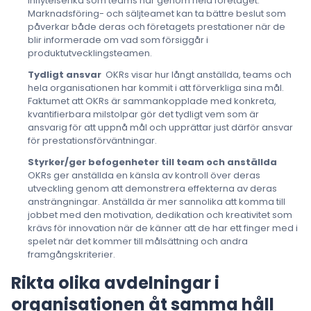
inflytelserika som teams har genom hela företaget.
Marknadsföring- och säljteamet kan ta bättre beslut som
påverkar både deras och företagets prestationer när de
blir informerade om vad som försiggår i
produktutvecklingsteamen.
Tydligt ansvar
OKRs visar hur långt anställda, teams och
hela organisationen har kommit i att förverkliga sina mål.
Faktumet att OKRs är sammankopplade med konkreta,
kvantifierbara milstolpar gör det tydligt vem som är
ansvarig för att uppnå mål och upprättar just därför ansvar
för prestationsförväntningar.
Styrker/ger befogenheter till team och anställda
OKRs ger anställda en känsla av kontroll över deras
utveckling genom att demonstrera effekterna av deras
ansträngningar. Anställda är mer sannolika att komma till
jobbet med den motivation, dedikation och kreativitet som
krävs för innovation när de känner att de har ett finger med i
spelet när det kommer till målsättning och andra
framgångskriterier.
Rikta olika avdelningar i
organisationen åt samma håll