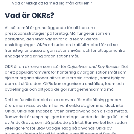
Vad är viktigt att ta med sig ifrån artikeln?
Vad är OKRs?
Att sätta mål är grundläggande för att hantera
prestationsstrategier på företag. Mål fungerar som en
polstjärna, den visar vägen för alla team i deras
ansträngningar. OKRs erbjuder en kraftfull metod för att se
framsteg, anpassa organisationsnivåer och för att uppmuntra
engagemang kring organisationsmål.
OKR är en akronym som står för
Objectives and Key Results
. Det
är ett populärt ramverk för hantering av organisationsmål som
hjälper organisationer att visualisera sin strategi, samt hjälper
dem att utföra den. OKRs kan organisera anställda, team och
avdelningar och allt jobb de gör runt gemensamma mål.
Det har funnits flertalet olika ramverk för målsättning genom
åren, men vissa av dem har varit enkla att glömma, dock inte
OKRs. OKRs har snabbt blivit en brett använd och älskad metod.
Ramverket är ursprungligen framtaget under det tidiga 90-talet
av Andy Grove, som då jobbade på Intel. Ramverket fick sedan
ytterligare fäste utav Google. Idag så används OKRs av
tusentals företag för att bli bättre, som till exempel Spotify,