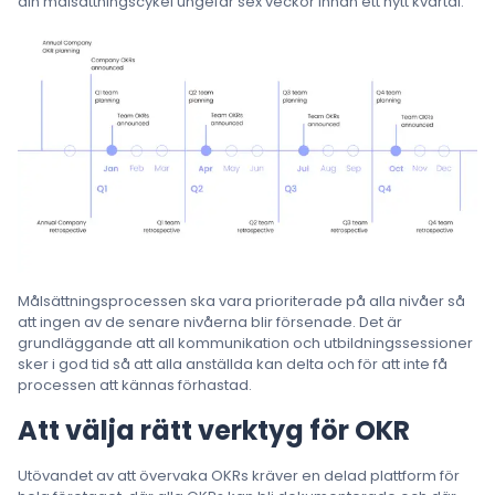
din målsättningscykel ungefär sex veckor innan ett nytt kvartal.
Målsättningsprocessen ska vara prioriterade på alla nivåer så
att ingen av de senare nivåerna blir försenade. Det är
grundläggande att all kommunikation och utbildningssessioner
sker i god tid så att alla anställda kan delta och för att inte få
processen att kännas förhastad.
Att välja rätt verktyg för OKR
Utövandet av att övervaka OKRs kräver en delad plattform för