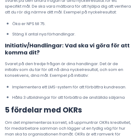
Svaret på den andra frågan är dina nyckelresultat för ett
specifikt mål. De ska vara mätbara för att hjälpa dig att verifiera
att du rör dig närmre ditt mål. Exempel på nyckelresultat:
Öka er NPS till 75.
Stäng X antal nya förhandlingar.
Initiativ/Handlingar: Vad ska vi göra för att
komma dit?
Svaret på den tredje frågan är dina handlingar. Det är de
initiativ som du tar för att nå dina nyckelresultat, och som en
konsekvens, dina mål. Exempel på initiativ:
Implementera ett LMS-system för att förbättra kundresan.
Hålla 3 utbildningar för att förbättra de anställda säljarna
5 fördelar med OKRs
Om det implementeras korrekt, så uppmuntrar OKRs kreativitet,
för medarbetare samman och lägger ut en tydlig väg för hur
man ska ta organisationen framåt. OKRs är ett ramverk för