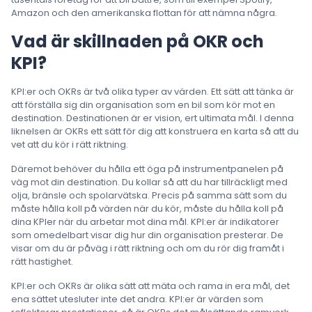
Amazon och den amerikanska flottan för att nämna några.
Vad är skillnaden på OKR och
KPI?
KPI:er och OKRs är två olika typer av värden. Ett sätt att tänka är
att förställa sig din organisation som en bil som kör mot en
destination. Destinationen är er vision, ert ultimata mål. I denna
liknelsen är OKRs ett sätt för dig att konstruera en karta så att du
vet att du kör i rätt riktning.
Däremot behöver du hålla ett öga på instrumentpanelen på
väg mot din destination. Du kollar så att du har tillräckligt med
olja, bränsle och spolarvätska. Precis på samma sätt som du
måste hålla koll på värden när du kör, måste du hålla koll på
dina KPIer när du arbetar mot dina mål. KPI:er är indikatorer
som omedelbart visar dig hur din organisation presterar. De
visar om du är påväg i rätt riktning och om du rör dig framåt i
rätt hastighet.
KPI:er och OKRs är olika sätt att mäta och rama in era mål, det
ena sättet utesluter inte det andra. KPI:er är värden som