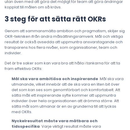
utan även med att göra det möjligt för team att göra ändringar
kopplat till målen om så krävs.
3 steg för att sätta rätt OKRs
Genom att sammansmälta ambition och pragmatism, skiljer sig
OKR-tekniken ifrån andra målsättningsramverk. Mål och viktiga
resultat är också avsedda att uppmuntra ansvarstagande och
transparens hos flera nivåer, som organisationer, team och
individer.
Det är tre saker som kan vara bra att hålla i tankarna för att ta
fram effektiva OKRs:
Mål ska vara ambitiösa och inspirerande
Mål ska vara
utmanande, vilket innebär att de ska vara en liten bit över
det som kan ses som genomförbart och komfortabelt. Att
sätta måli ett inspirerande syfte kommer att uppmuntra
individer över hela organisationen att drömma större. Att
sätta mål som utmanar är en av grunderna till att lyckas
med OKRs.
Nyckelresultat måste vara mätbara och
tidsspecifika
Varje viktigt resultat måste vara