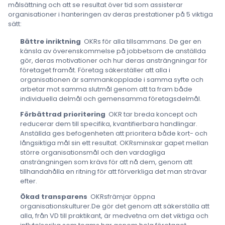
målsättning och att se resultat över tid som assisterar
organisationer i hanteringen av deras prestationer på 5 viktiga
sätt:
Bättre inriktning
OKRs för alla tillsammans. De ger en
känsla av överenskommelse på jobbetsom de anställda
gör, deras motivationer och hur deras ansträngningar för
företaget framåt. Företag säkerställer att alla i
organisationen är sammankopplade i samma syfte och
arbetar mot samma slutmål genom att ta fram både
individuella delmål och gemensamma företagsdelmål.
Förbättrad prioritering
OKR tar breda koncept och
reducerar dem till specifika, kvantifierbara handlingar.
Anställda ges befogenheten att prioritera både kort- och
långsiktiga mål sin ett resultat. OKRsminskar gapet mellan
större organisationsmål och den vardagliga
ansträngningen som krävs för att nå dem, genom att
tillhandahålla en ritning för att förverkliga det man strävar
efter.
Ökad transparens
OKRsfrämjar öppna
organisationskulturer.De gör det genom att säkerställa att
alla, från VD till praktikant, är medvetna om det viktiga och