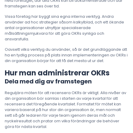
hela företaget, där alla OKRs kan bli dokumenterade och där
framstegen kan ses över tid.
Vissa företag har byggt sina egna interna verktyg. Andra
använder ad hoc strategier såsom kalkylblad, och ett ökande
antal organisationer utnyttjar specialiserade
målsättningsmjukvara för att göra OKRs synliga och
ansvarsfulla.
Oavsett vilka verktyg du använder, så är det grundläggande att
ha en tydlig process på plats innan implementeringen av OKRs i
din organisation börjar för att få det mesta ut ur det.
Hur man administrerar OKRs
Dela med dig av framstegen
Reguljära möten för att recensera OKRs är viktigt. Alla nivåer av
din organisation bör samlas i starten av varje kvartal för att
recensera det föregående kvartalet. Formatet för mötet kan
variera baserat på hur stor din organisation är, men normalt
sett så går ledaren för varje team igenom deras mål och
nyckelresultat och pratar om vilka förändringar de behöver
göra för nästa kvartal.