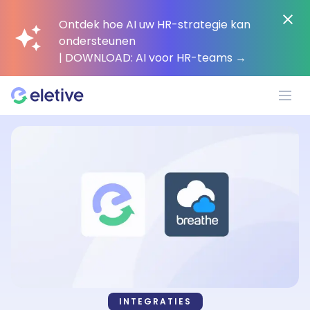
Ontdek hoe AI uw HR-strategie kan
ondersteunen
| DOWNLOAD: AI voor HR-teams
→
Platform
Waarom Eletive?
Klanten
Middelen
INTEGRATIES