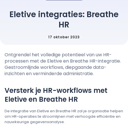
Prijzen
Eletive integraties: Breathe
HR
Taal
: Nederlands
17 oktober 2023
Ontgrendel het volledige potentieel van uw HR-
Contact verkoop
processen met de Eletive en Breathe HR-integratie.
Gestroomlijnde workflows, diepgaande data-
Aanmelden
inzichten en verminderde administratie.
Versterk je HR-workflows met
Eletive en Breathe HR
De integratie van Eletive en Breathe HR zal je organisatie helpen
om HR-operaties te stroomlijnen met verhoogde efficiëntie en
nauwkeurige gegevensanalyse.