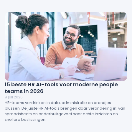
verhogen. Lees hoe werknemersbetrokkenheid, management
en werkomgeving direct van invloed zijn op resultaten – en hoe
HR-teams inzichten kunnen omzetten in actie.
15 beste HR AI-tools voor moderne people
teams in 2026
9 juli 2026
HR-teams verdrinken in data, administratie en brandjes
blussen. De juiste HR AI-tools brengen daar verandering in: van
spreadsheets en onderbuikgevoel naar echte inzichten en
snellere beslissingen.