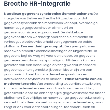
Breathe HR-integratie
Naadloze gegevenssynchronisatiemechanismen:
De
integratie van Eletive en Breathe HR zorgt ervoor dat
gegevenssynchronisatie moeiteloos verloopt, overbodige
handmatige gegevensinvoer elimineert en
gegevensconsistentie garandeert. De vlekkeloze
gegevensstroom waarborgt operationele efficiëntie en
verhoogt de betrouwbaarheid van gegevens op beide
platforms.
Een eenduidige aanpak:
De synergie tussen
medewerkersbetrokkenheidsmetingen en uitgebreide HR-
gegevens legt de weg vrij voor een dieper, op gegevens
gedreven besluitvormingsparadigma. HR-teams kunnen
genieten van een eenduidige ervaring waarbij meerdere
gegevenspunten gemakkelijk beschikbaar zijn om een
panoramisch beeld van medewerkersprestaties en
betrokkenheidsdynamiek te bieden.
Transformatie van de
medewerkersreis:
Van onboarding tot carrièreontwikkeling
kunnen medewerkers een naadloze traject verwachten,
gefaciliteerd door de onberispelijke gegevensinteractie tussen
platformen. Deze tijdige en nauwkeurige gegevensuitwisseling
versterkt niet alleen de verbindingen met medewerkers, maar
zorgt er ook voor dat beoordelingen, feedbacklussen en