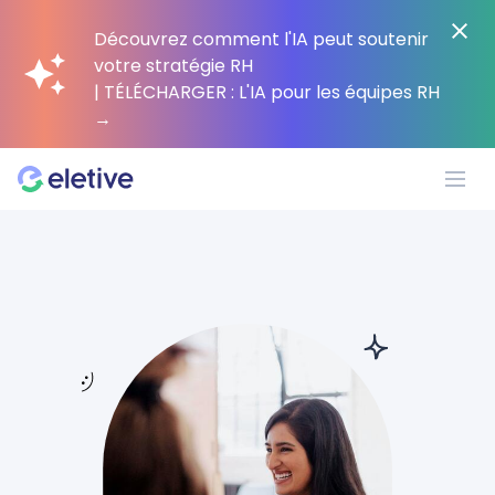
Découvrez comment l'IA peut soutenir
votre stratégie RH
| TÉLÉCHARGER : L'IA pour les équipes RH
→
Plateforme
Pourquoi Eletive ?
Clients
Ressources