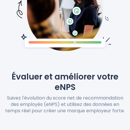
Nos prix
Langue
: French
Demander une démo
Évaluer et améliorer votre
Se connecter
eNPS
Suivez l'évolution du score net de recommandation
des employés (eNPS) et utilisez des données en
temps réel pour créer une marque employeur forte.