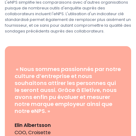
L'eNPS simplifie les comparaisons avec d'autres organisations
puisque de nombreux outils d'enquête auprès des
collaborateurs incluent l'eNPS. L'utilisation d'un indicateur clé
standardisé permet également de remplacer plus aisément un
fournisseur, et ce sans pour autant compromettre la qualité des
sondages précédents auprès des collaborateurs.
« Nous sommes passionnés par notre
culture d’entreprise et nous
souhaitons attirer les personnes qui
le seront aussi. Grâce à Eletive, nous
avons enfin pu évaluer et mesurer
notre marque employeur ainsi que
notre eNPS. »
Elin Albertsson
COO, Croisette