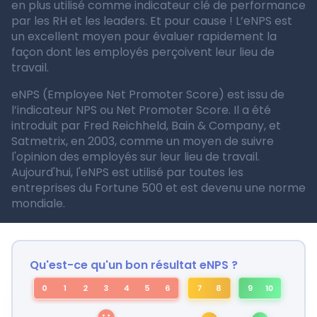
en plus utilisé comme indicateur clé de performance
par les RH et les leaders. Et pour cause ! L’eNPS est
un excellent moyen pour évaluer rapidement la
façon dont les employés perçoivent leur lieu de
travail.
eNPS (Employee Net Promoter Score) est issu de
l’indicateur NPS ou Net Promoter Score. Il a été
introduit par Fred Reichheld, Bain & Company, et
Satmetrix, en 2003, comme un moyen de suivre
l'opinion des employés sur leur lieu de travail.
Aujourd'hui, l'eNPS est utilisé par toutes les
entreprises du Fortune 500 et est devenu une norme
mondiale.
Qu'est-ce qu'un bon résultat eNPS ?