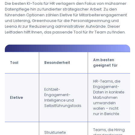
Die besten KI-Tools für HR verlagern den Fokus von mühsamer
Datenpflege hin zu fundierter strategischer Arbeit. Zu den
führenden Optionen zählen Eletive für Mitarbeiterengagement
und Listening, Greenhouse für die Personalgewinnung und
Leena AI zur Reduzierung administrativer Aufwände. Dieser
Leitfaden hilft Ihnen, das passende Tool für Ihr Team zu finden.
Am besten
Tool
Besonderheit
geeignet für
HR-Teams, die
Engagement-
Echtzeit-
Daten in konkrete
Engagement-
Eletive
Maßnahmen
Intelligence und
umwandeln
Selbstführungstools
wollen – nicht
nur in Berichte
Teams, die Hiring
Strukturierte