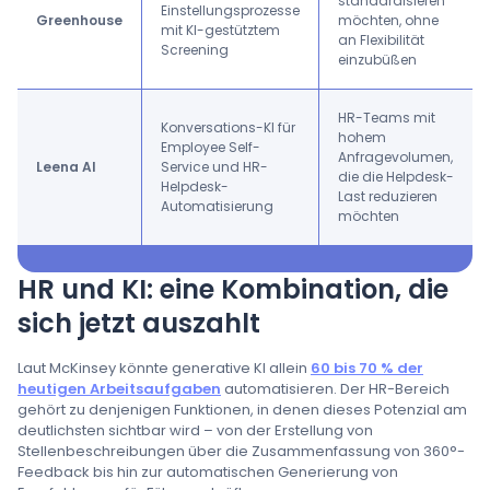
standardisieren
Einstellungsprozesse
Greenhouse
möchten, ohne
mit KI-gestütztem
an Flexibilität
Screening
einzubüßen
HR-Teams mit
Konversations-KI für
hohem
Employee Self-
Anfragevolumen,
Leena AI
Service und HR-
die die Helpdesk-
Helpdesk-
Last reduzieren
Automatisierung
möchten
HR und KI: eine Kombination, die
sich jetzt auszahlt
Laut McKinsey könnte generative KI allein
60 bis 70 % der
heutigen Arbeitsaufgaben
automatisieren. Der HR-Bereich
gehört zu denjenigen Funktionen, in denen dieses Potenzial am
deutlichsten sichtbar wird – von der Erstellung von
Stellenbeschreibungen über die Zusammenfassung von 360°-
Feedback bis hin zur automatischen Generierung von