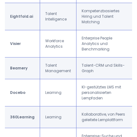
Kompetenzbasiertes
Talent
Eightfold.ai
Hiring und Talent
Intelligence
Matching
Enterprise People
Workforce
Visier
Analytics und
Analytics
Benchmarking
Talent
Talent-CRM und Skills-
Beamery
Management
Graph
KI-gestütztes LMS mit
Docebo
Learning
personalisierten
Lernpfaden
Kollaborative, von Peers
360Learning
Learning
geleitete Lernplattform
Enterprise-Suche und