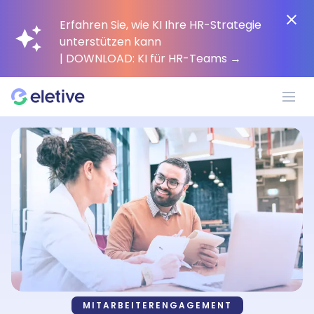
Erfahren Sie, wie KI Ihre HR-Strategie
unterstützen kann
| DOWNLOAD: KI für HR-Teams
→
Plattform
Warum Eletive?
Kunden
Ressourcen
MITARBEITERENGAGEMENT