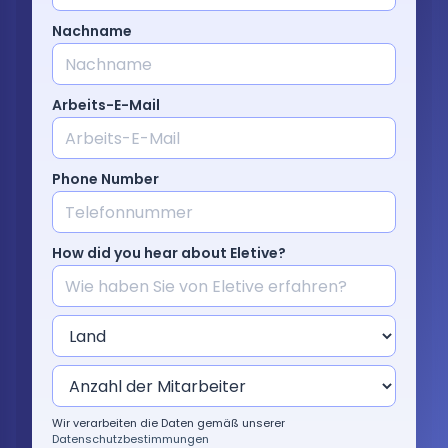
Preise
Nachname
Sprache
Arbeits-E-Mail
: German
Phone Number
Demo-Termin buchen
Anmelden
How did you hear about Eletive?
Wir verarbeiten die Daten gemäß unserer
Datenschutzbestimmungen