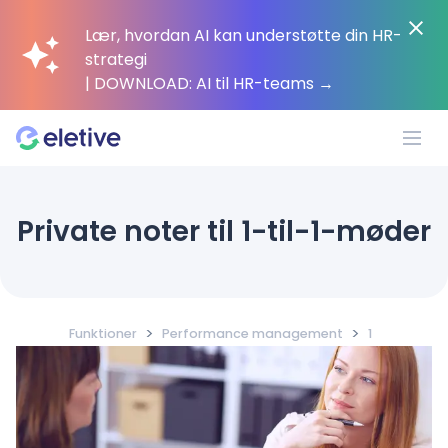
Lær, hvordan AI kan understøtte din HR-
strategi
| DOWNLOAD: AI til HR-teams
→
Platform
Private noter til 1-til-1-møder
Hvorfor Eletive?
>
>
Funktioner
Performance management
1
Kunder
Ressourcer