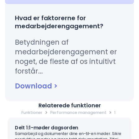
Hvad er faktorerne for
medarbejderengagement?
Betydningen af
medarbejderengagement er
noget, de fleste af os intuitivt
forstår...
Download
>
Relaterede funktioner
>
>
Funktioner
Performance management
1
Delt 1:1-møder dagsorden
Samarbejd og dokumenter dine en-til-en møder. Sikre