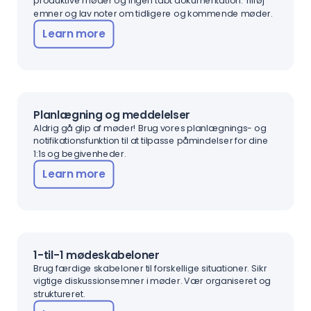
produktive møder og ingen tabt dokumentation. Tilføj
emner og lav noter om tidligere og kommende møder.
Learn more
Planlægning og meddelelser
Aldrig gå glip af møder! Brug vores planlægnings- og
notifikationsfunktion til at tilpasse påmindelser for dine
1:1s og begivenheder.
Learn more
1-til-1 mødeskabeloner
Brug færdige skabeloner til forskellige situationer. Sikr
vigtige diskussionsemner i møder. Vær organiseret og
struktureret.