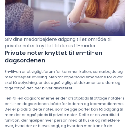
Prisfastsættelse
Sprog
: Danish
Giv dine medarbejdere adgang til et område til
private noter knyttet til deres 1:1-møder.
Private noter knyttet til en-til-en
Kontakt salg
dagsordenen
En-til-en er et vigtigt forum for kommunikation, samarbejde og
Log ind
medarbejderudvikling. Men for at personalemøderne for alvor
skal få betydning, er det også vigtigt at dokumentere dem og
tage fat på det, der bliver diskuteret.
I en-til-en dagsordenerne er der afsat plads til at tage notater i
en-til-en dagsordenen, både for lederen og teammedlemmet.
Der er plads til delte noter, som begge parter kan få adgang til,
men der er også plads til private noter. Dette er en værdifuld
funktion, der hjælper hver person med at huske og reflektere
over, hvad der er blevet sagt, og hvordan man kan nå de