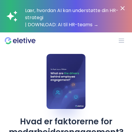
Lær, hvordan AI kan understøtte din HR-
strategi
| DOWNLOAD: AI til HR-teams
→
Platform
Hvorfor Eletive?
Kunder
Ressourcer
Hvad er faktorerne for