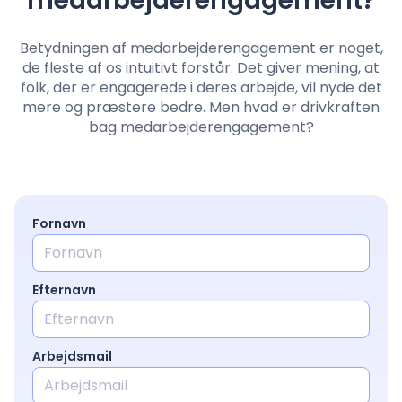
medarbejderengagement?
Prisfastsættelse
Betydningen af medarbejderengagement er noget,
de fleste af os intuitivt forstår. Det giver mening, at
folk, der er engagerede i deres arbejde, vil nyde det
Sprog
: Danish
mere og præstere bedre. Men hvad er drivkraften
bag medarbejderengagement?
Kontakt salg
Log ind
Fornavn
Efternavn
Arbejdsmail