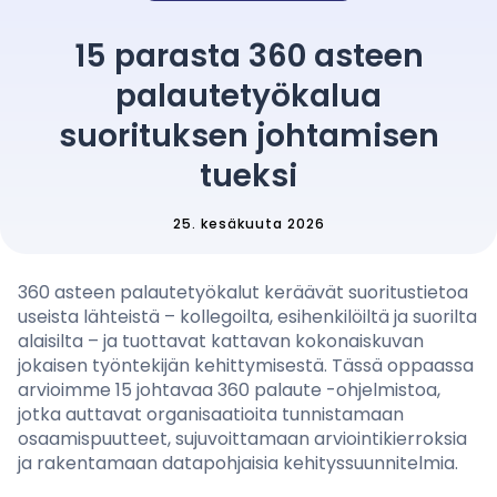
Hinnoittelu
15 parasta 360 asteen
palautetyökalua
Kieli
: Finnish
suorituksen johtamisen
tueksi
25. kesäkuuta 2026
Ota yhteyttä myyntiin
Kirjaudu sisään
360 asteen palautetyökalut keräävät suoritustietoa
useista lähteistä – kollegoilta, esihenkilöiltä ja suorilta
alaisilta – ja tuottavat kattavan kokonaiskuvan
jokaisen työntekijän kehittymisestä. Tässä oppaassa
arvioimme 15 johtavaa 360 palaute -ohjelmistoa,
jotka auttavat organisaatioita tunnistamaan
osaamispuutteet, sujuvoittamaan arviointikierroksia
ja rakentamaan datapohjaisia kehityssuunnitelmia.