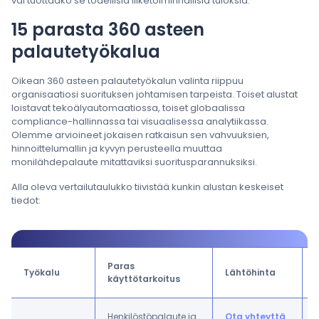
vai tuottaako se todellisia liiketoiminnallisia tuloksia.
15 parasta 360 asteen
palautetyökalua
Oikean 360 asteen palautetyökalun valinta riippuu
organisaatiosi suorituksen johtamisen tarpeista. Toiset alustat
loistavat tekoälyautomaatiossa, toiset globaalissa
compliance-hallinnassa tai visuaalisessa analytiikassa.
Olemme arvioineet jokaisen ratkaisun sen vahvuuksien,
hinnoittelumallin ja kyvyn perusteella muuttaa
monilähdepalaute mitattaviksi suoritusparannuksiksi.
Alla oleva vertailutaulukko tiivistää kunkin alustan keskeiset
tiedot:
Paras
Työkalu
Lähtöhinta
käyttötarkoitus
Henkilöstöpalaute ja
Ota yhteyttä