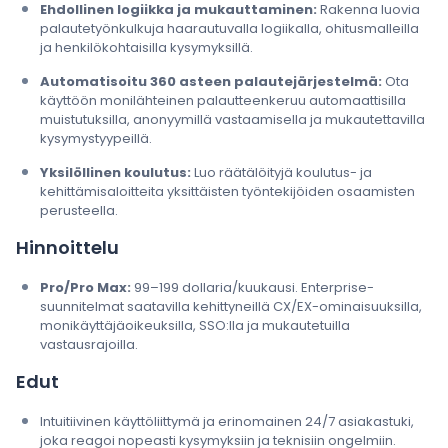
Ehdollinen logiikka ja mukauttaminen:
Rakenna luovia
palautetyönkulkuja haarautuvalla logiikalla, ohitusmalleilla
ja henkilökohtaisilla kysymyksillä.
Automatisoitu 360 asteen palautejärjestelmä:
Ota
käyttöön monilähteinen palautteenkeruu automaattisilla
muistutuksilla, anonyymillä vastaamisella ja mukautettavilla
kysymystyypeillä.
Yksilöllinen koulutus:
Luo räätälöityjä koulutus- ja
kehittämisaloitteita yksittäisten työntekijöiden osaamisten
perusteella.
Hinnoittelu
Pro/Pro Max:
99–199 dollaria/kuukausi. Enterprise-
suunnitelmat saatavilla kehittyneillä CX/EX-ominaisuuksilla,
monikäyttäjäoikeuksilla, SSO:lla ja mukautetuilla
vastausrajoilla.
Edut
Intuitiivinen käyttöliittymä ja erinomainen 24/7 asiakastuki,
joka reagoi nopeasti kysymyksiin ja teknisiin ongelmiin.