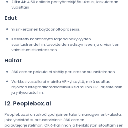
Elite AI:
4,50 dollaria per työntekijä/kuukausi; laskutetaan
vuosittain
Edut
Yksinkertainen käyttöönottoprosessi.
Keskitetty koontinäyttö tarjoaa näkyvyyden
suoritustrendeihin, tavoitteiden edistymiseen ja arviointien
valmistumistilanteeseen.
Haitat
360 asteen palaute ei sisälly perustason suunnitelmaan.
Verkkosivustolla ei mainita API-yhteyttä, mikä saattaa
rajoittaa integraatiomahdollisuuksia muihin HR-järjestelmiin
ja yritysalustoihin.
12. Peoplebox.ai
Peoplebox.ai on tekoälypohjainen talent management -alusta,
joka yhdistää suoritusarvioinnit, 360 asteen
palautejärjestelmän, OKR-hallinnan ja henkilöstön sitouttamisen