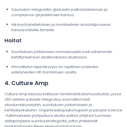
Saumaton integraatio globaalin palkanlaskennan ja
compliance-järjestelmien kanssa.
Aikavyöhyketietoinen ja monikielinen arviointiprosessi
kansainvälisille tiimeille.
Haitat
Suorituksen johtamisen ominaisuudet ovat vähemmän
kehittyneet kuin dedikoiduissa alustoissa.
Hinnoittelun läpinäkyvyys on rajallinen joidenkin
edistyneiden HR-toimintojen osalta.
4. Culture Amp
Culture Amp tarjoaa kattavan henkilöstökokemusalustan, jossa
360 asteen palaute integroituu saumattomasti
sitoutumiskyselyihin, suorituksen johtamiseen ja
kehitystyökaluihin. Organisaatiopsykologiaan ja people science
-tutkimukseen pohjautuva alusta auttaa yrityksiä luomaan
datapohjaisia suoritusstrategioita, jotka yhdistävät
henkilöstöpalautteen liiketoimintatuloksiin.