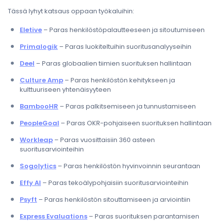
Tässä lyhyt katsaus oppaan työkaluihin:
Eletive
– Paras henkilöstöpalautteeseen ja sitoutumiseen
Primalogik
– Paras luokiteltuihin suoritusanalyyseihin
Deel
– Paras globaalien tiimien suorituksen hallintaan
Culture Amp
– Paras henkilöstön kehitykseen ja
kulttuuriseen yhtenäisyyteen
BambooHR
– Paras palkitsemiseen ja tunnustamiseen
PeopleGoal
– Paras OKR-pohjaiseen suorituksen hallintaan
Workleap
– Paras vuosittaisiin 360 asteen
suoritusarviointeihin
Sogolytics
– Paras henkilöstön hyvinvoinnin seurantaan
Effy AI
– Paras tekoälypohjaisiin suoritusarviointeihin
Psyft
– Paras henkilöstön sitouttamiseen ja arviointiin
Express Evaluations
– Paras suorituksen parantamisen