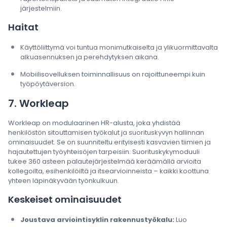
järjestelmiin.
Haitat
Käyttöliittymä voi tuntua monimutkaiselta ja ylikuormittavalta
alkuasennuksen ja perehdytyksen aikana.
Mobiilisovelluksen toiminnallisuus on rajoittuneempi kuin
työpöytäversion.
7. Workleap
Workleap on modulaarinen HR-alusta, joka yhdistää
henkilöstön sitouttamisen työkalut ja suorituskyvyn hallinnan
ominaisuudet. Se on suunniteltu erityisesti kasvavien tiimien ja
hajautettujen työyhteisöjen tarpeisiin. Suorituskykymoduuli
tukee 360 asteen palautejärjestelmää keräämällä arvioita
kollegoilta, esihenkilöiltä ja itsearvioinneista – kaikki koottuna
yhteen läpinäkyvään työnkulkuun.
Keskeiset ominaisuudet
Joustava arviointisyklin rakennustyökalu:
Luo