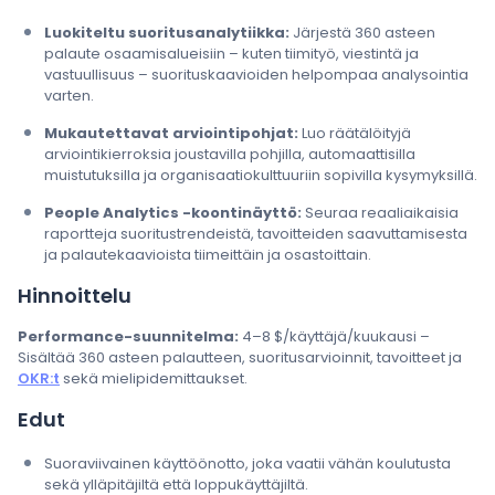
Luokiteltu suoritusanalytiikka:
Järjestä 360 asteen
palaute osaamisalueisiin – kuten tiimityö, viestintä ja
vastuullisuus – suorituskaavioiden helpompaa analysointia
varten.
Mukautettavat arviointipohjat:
Luo räätälöityjä
arviointikierroksia joustavilla pohjilla, automaattisilla
muistutuksilla ja organisaatiokulttuuriin sopivilla kysymyksillä.
People Analytics -koontinäyttö:
Seuraa reaaliaikaisia
raportteja suoritustrendeistä, tavoitteiden saavuttamisesta
ja palautekaavioista tiimeittäin ja osastoittain.
Hinnoittelu
Performance-suunnitelma:
4–8 $/käyttäjä/kuukausi –
Sisältää 360 asteen palautteen, suoritusarvioinnit, tavoitteet ja
OKR:t
sekä mielipidemittaukset.
Edut
Suoraviivainen käyttöönotto, joka vaatii vähän koulutusta
sekä ylläpitäjiltä että loppukäyttäjiltä.