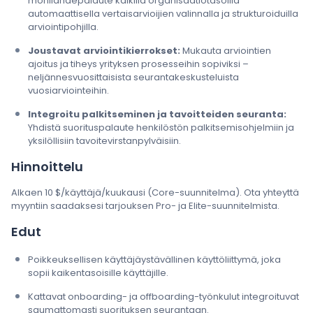
monilähdepalaute kaikilla organisaatiotasoilla
automaattisella vertaisarvioijien valinnalla ja strukturoiduilla
arviointipohjilla.
Joustavat arviointikierrokset:
Mukauta arviointien
ajoitus ja tiheys yrityksen prosesseihin sopiviksi –
neljännesvuosittaisista seurantakeskusteluista
vuosiarviointeihin.
Integroitu palkitseminen ja tavoitteiden seuranta:
Yhdistä suorituspalaute henkilöstön palkitsemisohjelmiin ja
yksilöllisiin tavoitevirstanpylväisiin.
Hinnoittelu
Alkaen 10 $/käyttäjä/kuukausi (Core-suunnitelma). Ota yhteyttä
myyntiin saadaksesi tarjouksen Pro- ja Elite-suunnitelmista.
Edut
Poikkeuksellisen käyttäjäystävällinen käyttöliittymä, joka
sopii kaikentasoisille käyttäjille.
Kattavat onboarding- ja offboarding-työnkulut integroituvat
saumattomasti suorituksen seurantaan.