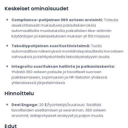
Keskeiset ominaisuudet
Compliance-pohjainen 360 asteen arviointi:
Toteuta
aluekohtaisesti mukautuvia palautekierroksia
automaattisilla muistutuksilla paikallisten liike-elämän
käytäntöjen ja kieliasetuksien mukaan yli 150 maassa.
Tekoälypohjainen suoritustiivistelmä:
Tuota
automaattisia näkemyksiä monilähdepalauttesta korostaen
vahvuuksia ja kehityskohteita tekoälyanalyysin avulla.
Integroitu suorituksen hallinta ja palkanlaskenta:
Yhdistä 360 asteen palaute ja tavoitteet suoraan
palkitsemiseen, sopimuksiin ja HR-tietoihin yhdessä
yhtenäisessä järjestelmässä.
Hinnoittelu
Deel Engage:
20 $/työntekijä/kuukausi. Sisältää
tavoitteiden asettamisen ja seurannan, 360 asteen
arvioinnit, datapohjaiset analyysit ja paljon muuta.
Edut