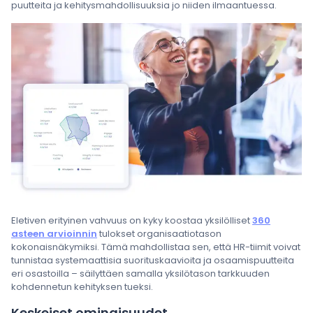
puutteita ja kehitysmahdollisuuksia jo niiden ilmaantuessa.
Eletiven erityinen vahvuus on kyky koostaa yksilölliset
360
asteen arvioinnin
tulokset organisaatiotason
kokonaisnäkymiksi. Tämä mahdollistaa sen, että HR-tiimit voivat
tunnistaa systemaattisia suorituskaavioita ja osaamispuutteita
eri osastoilla – säilyttäen samalla yksilötason tarkkuuden
kohdennetun kehityksen tueksi.
Keskeiset ominaisuudet