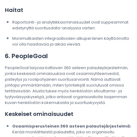
Haitat
Raportointi- ja analytiikkaominaisuudet ovat suppeammat
edistynyttä suoritusdata-analyysia varten.
Monimutkaisten integraatioiden alkuperäinen käyttöönotto
voi olla haastavaa ja aikaa vievää.
6. PeopleGoal
PeopleGoal tarjoaa kattavan 360 asteen palautejärjestelmän,
jonka keskeisiä ominaisuuksia ovat osaamisyhteenvedot,
pisteytys ja roolipohjainen suoritusarviointi. Nämä auttavat
johtajia ymmärtämään, miten työntekijät suoriutuvat omissa
tehtävissään. Alusta tukee myös henkilöstön sitouttamis- ja
tyytyväisyyskyselyjä, jotka antavat organisaatiolle laajemman
kuvan henkilöstön kokemuksista ja suorituskyvystä.
Keskeiset ominaisuudet
Osaamisperusteinen 360 asteen palautejärjestelmä:
Kerää monilähteistä palautetta, joka on organisoitu