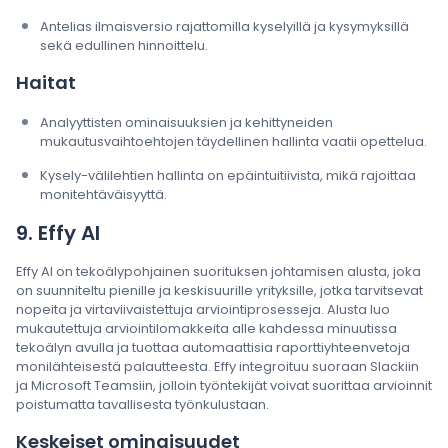
Antelias ilmaisversio rajattomilla kyselyillä ja kysymyksillä
sekä edullinen hinnoittelu.
Haitat
Analyyttisten ominaisuuksien ja kehittyneiden
mukautusvaihtoehtojen täydellinen hallinta vaatii opettelua.
Kysely-välilehtien hallinta on epäintuitiivista, mikä rajoittaa
monitehtäväisyyttä.
9. Effy AI
Effy AI on tekoälypohjainen suorituksen johtamisen alusta, joka
on suunniteltu pienille ja keskisuurille yrityksille, jotka tarvitsevat
nopeita ja virtaviivaistettuja arviointiprosesseja. Alusta luo
mukautettuja arviointilomakkeita alle kahdessa minuutissa
tekoälyn avulla ja tuottaa automaattisia raporttiyhteenvetoja
monilähteisestä palautteesta. Effy integroituu suoraan Slackiin
ja Microsoft Teamsiin, jolloin työntekijät voivat suorittaa arvioinnit
poistumatta tavallisesta työnkulustaan.
Keskeiset ominaisuudet