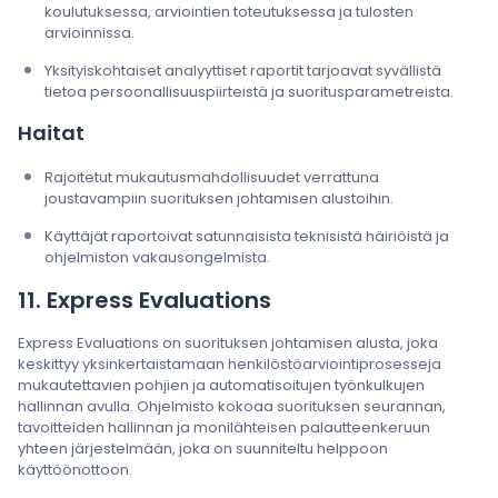
koulutuksessa, arviointien toteutuksessa ja tulosten
arvioinnissa.
Yksityiskohtaiset analyyttiset raportit tarjoavat syvällistä
tietoa persoonallisuuspiirteistä ja suoritusparametreista.
Haitat
Rajoitetut mukautusmahdollisuudet verrattuna
joustavampiin suorituksen johtamisen alustoihin.
Käyttäjät raportoivat satunnaisista teknisistä häiriöistä ja
ohjelmiston vakausongelmista.
11. Express Evaluations
Express Evaluations on suorituksen johtamisen alusta, joka
keskittyy yksinkertaistamaan henkilöstöarviointiprosesseja
mukautettavien pohjien ja automatisoitujen työnkulkujen
hallinnan avulla. Ohjelmisto kokoaa suorituksen seurannan,
tavoitteiden hallinnan ja monilähteisen palautteenkeruun
yhteen järjestelmään, joka on suunniteltu helppoon
käyttöönottoon.