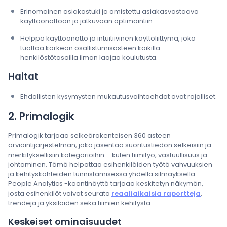
Erinomainen asiakastuki ja omistettu asiakasvastaava
käyttöönottoon ja jatkuvaan optimointiin.
Helppo käyttöönotto ja intuitiivinen käyttöliittymä, joka
tuottaa korkean osallistumisasteen kaikilla
henkilöstötasoilla ilman laajaa koulutusta.
Haitat
Ehdollisten kysymysten mukautusvaihtoehdot ovat rajalliset.
2. Primalogik
Primalogik tarjoaa selkeärakenteisen 360 asteen
arviointijärjestelmän, joka jäsentää suoritustiedon selkeisiin ja
merkityksellisiin kategorioihin – kuten tiimityö, vastuullisuus ja
johtaminen. Tämä helpottaa esihenkilöiden työtä vahvuuksien
ja kehityskohteiden tunnistamisessa yhdellä silmäyksellä.
People Analytics -koontinäyttö tarjoaa keskitetyn näkymän,
josta esihenkilöt voivat seurata
reaaliaikaisia raportteja
,
trendejä ja yksilöiden sekä tiimien kehitystä.
Keskeiset ominaisuudet