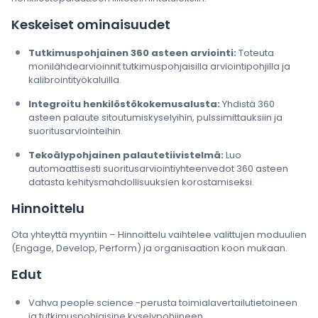
Keskeiset ominaisuudet
Tutkimuspohjainen 360 asteen arviointi:
Toteuta
monilähdearvioinnit tutkimuspohjaisilla arviointipohjilla ja
kalibrointityökaluilla.
Integroitu henkilöstökokemusalusta:
Yhdistä 360
asteen palaute sitoutumiskyselyihin, pulssimittauksiin ja
suoritusarviointeihin.
Tekoälypohjainen palautetiivistelmä:
Luo
automaattisesti suoritusarviointiyhteenvedot 360 asteen
datasta kehitysmahdollisuuksien korostamiseksi.
Hinnoittelu
Ota yhteyttä myyntiin – Hinnoittelu vaihtelee valittujen moduulien
(Engage, Develop, Perform) ja organisaation koon mukaan.
Edut
Vahva people science -perusta toimialavertailutietoineen
ja tutkimuspohjaisine kyselypohjineen.