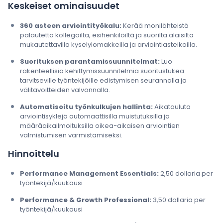
Keskeiset ominaisuudet
360 asteen arviointityökalu:
Kerää monilähteistä
palautetta kollegoilta, esihenkilöiltä ja suorilta alaisilta
mukautettavilla kyselylomakkeilla ja arviointiasteikoilla.
Suorituksen parantamissuunnitelmat:
Luo
rakenteellisia kehittymissuunnitelmia suoritustukea
tarvitseville työntekijöille edistymisen seurannalla ja
välitavoitteiden valvonnalla.
Automatisoitu työnkulkujen hallinta:
Aikatauluta
arviointisyklejä automaattisilla muistutuksilla ja
määräaikailmoituksilla oikea-aikaisen arviointien
valmistumisen varmistamiseksi.
Hinnoittelu
Performance Management Essentials:
2,50 dollaria per
työntekijä/kuukausi
Performance & Growth Professional:
3,50 dollaria per
työntekijä/kuukausi