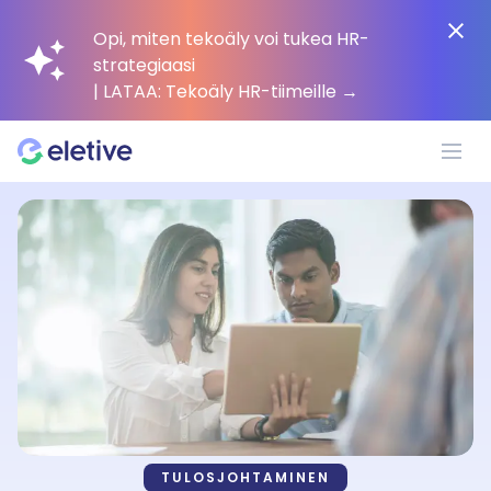
Opi, miten tekoäly voi tukea HR-
strategiaasi
| LATAA: Tekoäly HR-tiimeille
→
Alusta
Miksi Eletive?
Asiakkaat
Resurssit
TULOSJOHTAMINEN