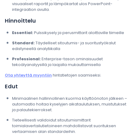
visuaaliset raportit ja lämpökartat ulos PowerPoint-
integraation avulla.
Hinnoittelu
Essential:
Pulssikysely ja perusmittarit aloittaville tiimeille
Standard:
Täydelliset sitoutumis- ja suoritustyökalut
edistyneellä analytiikalla
Professional:
Enterprise-tason ominaisuudet
tekoälyanalyysillä ja laajalla mukauttamisella
Ota yhteyttä myyntiin
hintatietojen saamiseksi.
Edut
Minimaalinen hallinnollinen kuorma käyttöönoton jälkeen –
automaatio hoitaa kyselyjen aikataulutuksen, muistutukset
ja palautekierrokset.
Tieteellisesti validoidut sitoutumismittarit
toimialavertailutietoineen mahdollistavat suorituksen
vertaamisen alan standardeihin.