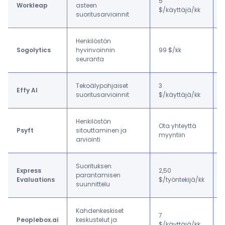
5
Workleap
asteen
a
$/käyttäjä/kk
suoritusarvioinnit
Henkilöstön
Sogolytics
hyvinvoinnin
99 $/kk
seuranta
Tekoälypohjaiset
3
Effy AI
suoritusarvioinnit
$/käyttäjä/kk
Henkilöstön
Ota yhteyttä
Psyft
sitouttaminen ja
myyntiin
arviointi
Suorituksen
Express
2,50
parantamisen
Evaluations
$/työntekijä/kk
suunnittelu
l
Kahdenkeskiset
7
Peoplebox.ai
keskustelut ja
$/käyttäjä/kk