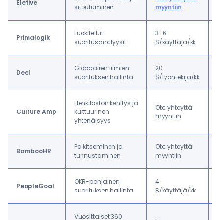
Eletive
sitoutuminen
myyntiin
Luokitellut
3–6
Primalogik
suoritusanalyysit
$/käyttäjä/kk
Globaalien tiimien
20
Deel
suorituksen hallinta
$/työntekijä/kk
g
Henkilöstön kehitys ja
Ota yhteyttä
Culture Amp
kulttuurinen
myyntiin
yhtenäisyys
Palkitseminen ja
Ota yhteyttä
BambooHR
tunnustaminen
myyntiin
a
OKR-pohjainen
4
PeopleGoal
suorituksen hallinta
$/käyttäjä/kk
a
Vuosittaiset 360