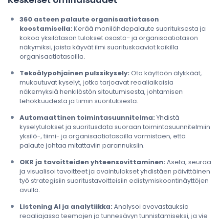
360 asteen palaute organisaatiotason
koostamisella:
Kerää monilähdepalaute suorituksesta ja
kokoa yksilötason tulokset osasto- ja organisaatiotason
näkymiksi, joista käyvät ilmi suorituskaaviot kaikilla
organisaatiotasoilla.
Tekoälypohjainen pulssikysely:
Ota käyttöön älykkäät,
mukautuvat kyselyt, jotka tarjoavat reaaliaikaisia
näkemyksiä henkilöstön sitoutumisesta, johtamisen
tehokkuudesta ja tiimin suorituksesta.
Automaattinen toimintasuunnitelma:
Yhdistä
kyselytulokset ja suoritusdata suoraan toimintasuunnitelmiin
yksilö-, tiimi- ja organisaatiotasoilla varmistaen, että
palaute johtaa mitattaviin parannuksiin.
OKR ja tavoitteiden yhteensovittaminen:
Aseta, seuraa
ja visualisoi tavoitteet ja avaintulokset yhdistäen päivittäinen
työ strategisiin suoritustavoitteisiin edistymiskoontinäyttöjen
avulla.
Listening AI ja analytiikka:
Analysoi avovastauksia
reaaliajassa teemojen ja tunnesävyn tunnistamiseksi, ja vie