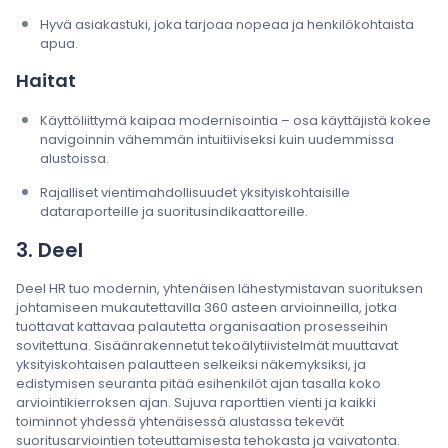
Hyvä asiakastuki, joka tarjoaa nopeaa ja henkilökohtaista
apua.
Haitat
Käyttöliittymä kaipaa modernisointia – osa käyttäjistä kokee
navigoinnin vähemmän intuitiiviseksi kuin uudemmissa
alustoissa.
Rajalliset vientimahdollisuudet yksityiskohtaisille
dataraporteille ja suoritusindikaattoreille.
3. Deel
Deel HR tuo modernin, yhtenäisen lähestymistavan suorituksen
johtamiseen mukautettavilla 360 asteen arvioinneilla, jotka
tuottavat kattavaa palautetta organisaation prosesseihin
sovitettuna. Sisäänrakennetut tekoälytiivistelmät muuttavat
yksityiskohtaisen palautteen selkeiksi näkemyksiksi, ja
edistymisen seuranta pitää esihenkilöt ajan tasalla koko
arviointikierroksen ajan. Sujuva raporttien vienti ja kaikki
toiminnot yhdessä yhtenäisessä alustassa tekevät
suoritusarviointien toteuttamisesta tehokasta ja vaivatonta.