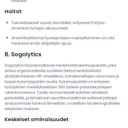
mukaan.
Haitat
Tukivastaukset voivat olla hitaita, erityisesti Pohjois-
Amerikan työajan ulkopuolella.
Arviointisyklien tai kyselypohjien mukauttaminen voi olla
hankalaa ilman ylläpitäjän apua.
8. Sogolytics
Sogolytics tarjoaa kattavan henkilöstökokemuspaketin, joka
antaa organisaatioille syvällistä tietoa henkilöstöstä
yksityiskohtaisen HR-analytiikan, kohdennettujen resurssien ja
laajan kysymyspankin avulla. Kysymyspankki on erityisen
hyödyllinen merkityksellisten 360 asteen palautekyselyjen
rakentamisessa. Taattu anonymiteetti edistää rehellistä
palautetta, ja tehokkaat raporttisuodattimet auttavat johtajia
analysoimaan tuloksia tiimeittäin, rooleittain tai demografisten
tekijöiden mukaan.
Keskeiset ominaisuudet