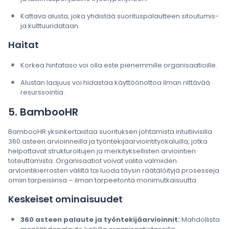
Kattava alusta, joka yhdistää suorituspalautteen sitoutumis-
ja kulttuuridataan.
Haitat
Korkea hintataso voi olla este pienemmille organisaatioille.
Alustan laajuus voi hidastaa käyttöönottoa ilman riittävää
resurssointia.
5. BambooHR
BambooHR yksinkertaistaa suorituksen johtamista intuitiivisilla
360 asteen arvioinneilla ja työntekijäarviointityökaluilla, jotka
helpottavat strukturoitujen ja merkityksellisten arviointien
toteuttamista. Organisaatiot voivat valita valmiiden
arviointikierrosten väliltä tai luoda täysin räätälöityjä prosesseja
omiin tarpeisiinsa – ilman tarpeetonta monimutkaisuutta.
Keskeiset ominaisuudet
360 asteen palaute ja työntekijäarvioinnit:
Mahdollista