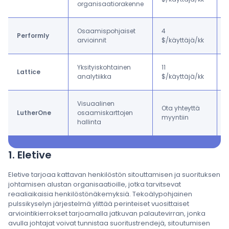
organisaatiorakenne
Osaamispohjaiset
4
Performly
arvioinnit
$/käyttäjä/kk
a
Yksityiskohtainen
11
Lattice
analytiikka
$/käyttäjä/kk
Visuaalinen
Ota yhteyttä
LutherOne
osaamiskarttojen
myyntiin
hallinta
1. Eletive
Eletive tarjoaa kattavan henkilöstön sitouttamisen ja suorituksen
johtamisen alustan organisaatioille, jotka tarvitsevat
reaaliaikaisia henkilöstönäkemyksiä. Tekoälypohjainen
pulssikyselyn järjestelmä ylittää perinteiset vuosittaiset
arviointikierrokset tarjoamalla jatkuvan palautevirran, jonka
avulla johtajat voivat tunnistaa suoritustrendejä, sitoutumisen