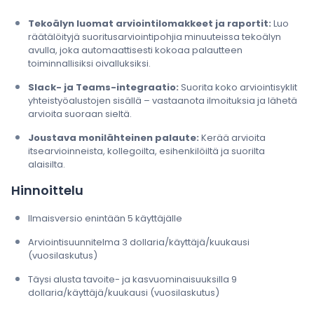
Tekoälyn luomat arviointilomakkeet ja raportit:
Luo
räätälöityjä suoritusarviointipohjia minuuteissa tekoälyn
avulla, joka automaattisesti kokoaa palautteen
toiminnallisiksi oivalluksiksi.
Slack- ja Teams-integraatio:
Suorita koko arviointisyklit
yhteistyöalustojen sisällä – vastaanota ilmoituksia ja lähetä
arvioita suoraan sieltä.
Joustava monilähteinen palaute:
Kerää arvioita
itsearvioinneista, kollegoilta, esihenkilöiltä ja suorilta
alaisilta.
Hinnoittelu
Ilmaisversio enintään 5 käyttäjälle
Arviointisuunnitelma 3 dollaria/käyttäjä/kuukausi
(vuosilaskutus)
Täysi alusta tavoite- ja kasvuominaisuuksilla 9
dollaria/käyttäjä/kuukausi (vuosilaskutus)