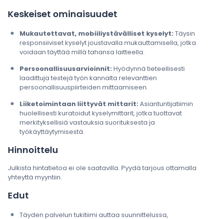
Keskeiset ominaisuudet
Mukautettavat, mobiiliystävälliset kyselyt:
Täysin
responsiiviset kyselyt joustavalla mukauttamisella, jotka
voidaan täyttää millä tahansa laitteella.
Persoonallisuusarvioinnit:
Hyödynnä tieteellisesti
laadittuja testejä työn kannalta relevanttien
persoonallisuuspiirteiden mittaamiseen.
Liiketoimintaan liittyvät mittarit:
Asiantuntijatiimin
huolellisesti kuratoidut kyselymittarit, jotka tuottavat
merkityksellisiä vastauksia suorituksesta ja
työkäyttäytymisestä.
Hinnoittelu
Julkista hintatietoa ei ole saatavilla. Pyydä tarjous ottamalla
yhteyttä myyntiin.
Edut
Täyden palvelun tukitiimi auttaa suunnittelussa,