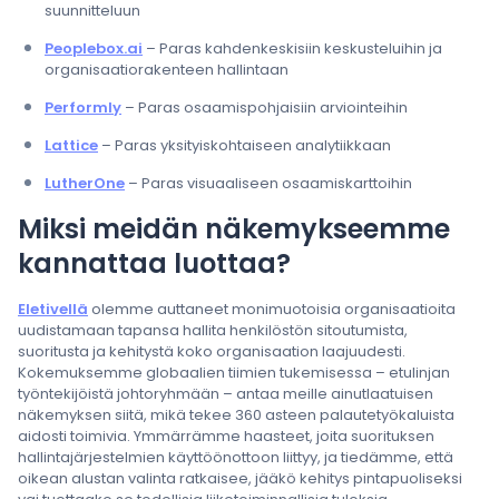
suunnitteluun
Peoplebox.ai
– Paras kahdenkeskisiin keskusteluihin ja
organisaatiorakenteen hallintaan
Performly
– Paras osaamispohjaisiin arviointeihin
Lattice
– Paras yksityiskohtaiseen analytiikkaan
LutherOne
– Paras visuaaliseen osaamiskarttoihin
Miksi meidän näkemykseemme
kannattaa luottaa?
Eletivellä
olemme auttaneet monimuotoisia organisaatioita
uudistamaan tapansa hallita henkilöstön sitoutumista,
suoritusta ja kehitystä koko organisaation laajuudesti.
Kokemuksemme globaalien tiimien tukemisessa – etulinjan
työntekijöistä johtoryhmään – antaa meille ainutlaatuisen
näkemyksen siitä, mikä tekee 360 asteen palautetyökaluista
aidosti toimivia. Ymmärrämme haasteet, joita suorituksen
hallintajärjestelmien käyttöönottoon liittyy, ja tiedämme, että
oikean alustan valinta ratkaisee, jääkö kehitys pintapuoliseksi