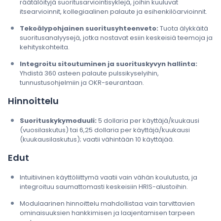
räätälöityjä suoritusarviointisyklejä, joihin kuuluvat
itsearvioinnit, kollegiaalinen palaute ja esihenkilöarvioinnit.
Tekoälypohjainen suoritusyhteenveto:
Tuota älykkäitä
suoritusanalyysejä, jotka nostavat esiin keskeisiä teemoja ja
kehityskohteita.
Integroitu sitoutuminen ja suorituskyvyn hallinta:
Yhdistä 360 asteen palaute pulssikyselyihin,
tunnustusohjelmiin ja OKR-seurantaan.
Hinnoittelu
Suorituskykymoduuli:
5 dollaria per käyttäjä/kuukausi
(vuosilaskutus) tai 6,25 dollaria per käyttäjä/kuukausi
(kuukausilaskutus); vaatii vähintään 10 käyttäjää.
Edut
Intuitiivinen käyttöliittymä vaatii vain vähän koulutusta, ja
integroituu saumattomasti keskeisiin HRIS-alustoihin.
Modulaarinen hinnoittelu mahdollistaa vain tarvittavien
ominaisuuksien hankkimisen ja laajentamisen tarpeen