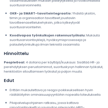
osaamisalueiden mukaan pisteytyksellä ja roolikohtaisilla
suoritusarvioinneilla.
OKR- ja SMART-tavoiteintegraatio:
Yhdistä yksilön,
tiimin ja organisaation tavoitteet joustaviin
tavoitteenasettelukehyksiin, jotka kytkeytyvät
suoritusarviointeihin.
Koodivapaa työnkulkujen rakennustyökalu:
Mukauta
suoritusarviointisyklejä, hyväksymisprosesseja ja
palautetyönkulkuja ilman teknistä osaamista.
Hinnoittelu
PeopleGoal:
4 dollaria per käyttäjä/kuukausi. Sisältää HR- ja
perehdytyksen perustoiminnot, suorituskyvyn hallinnan työkalut,
henkilöstön sitouttamisen työkalut ja paljon muuta.
Edut
Erittäin mukautettava ja reagoi poikkeuksellisen hyvin
räätälöityihin ominaisuuspyyntöihin nopealla toteutuksella.
Pilvipalvelupohjainen ratkaisu, jossa kattava
raportointipaketti ja saumaton integraatio HRIS-