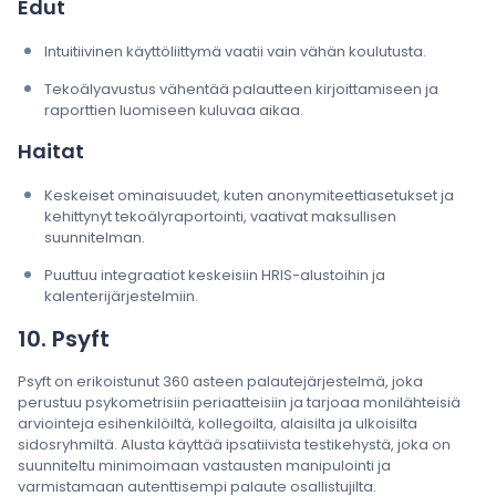
Edut
Intuitiivinen käyttöliittymä vaatii vain vähän koulutusta.
Tekoälyavustus vähentää palautteen kirjoittamiseen ja
raporttien luomiseen kuluvaa aikaa.
Haitat
Keskeiset ominaisuudet, kuten anonymiteettiasetukset ja
kehittynyt tekoälyraportointi, vaativat maksullisen
suunnitelman.
Puuttuu integraatiot keskeisiin HRIS-alustoihin ja
kalenterijärjestelmiin.
10. Psyft
Psyft on erikoistunut 360 asteen palautejärjestelmä, joka
perustuu psykometrisiin periaatteisiin ja tarjoaa monilähteisiä
arviointeja esihenkilöiltä, kollegoilta, alaisilta ja ulkoisilta
sidosryhmiltä. Alusta käyttää ipsatiivista testikehystä, joka on
suunniteltu minimoimaan vastausten manipulointi ja
varmistamaan autenttisempi palaute osallistujilta.