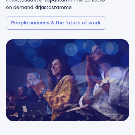
Hinnoittelu
on demand kirjastostamme.
People success & the future of work
Kieli
: Finnish
Ota yhteyttä myyntiin
Kirjaudu sisään