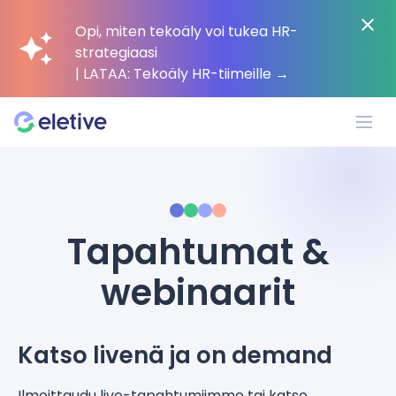
Opi, miten tekoäly voi tukea HR-
strategiaasi
| LATAA: Tekoäly HR-tiimeille
→
Alusta
Tapahtumat &
Miksi Eletive?
webinaarit
Asiakkaat
Katso livenä ja on demand
Resurssit
Ilmoittaudu live-tapahtumiimme tai katso