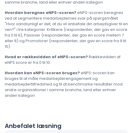
samme branche, land eller enhver anden kategori.
Hvordan beregnes eNPS-scoren?
eNPS-scoren beregnes
ved at segmentere medarbejdernes svar på spørgsmålet
"Hvor sandsynligt er det, at du vil anbefale din arbejdsgiver til en
ven?" i tre kategorier: Kritikere (respondenter, der gav en score
fra 0 til 6), Passiver (respondenter, der gav en score mellem 7
eller 8) og Promotorer (respondenter, der gav en score fra 9 til
10).
Hvad er rækkevidden af eNPS-scoren?
Rækkevidden af
eNPS score er fra 0 til 10.
Hvordan kan eNPS-scoren bruges?
eNPS-scoren kan
bruges til at måle medarbejderengagement og
medarbejdertilfredshed og til at benchmarke resultater mod
andre organisationer i samme branche, land eller enhver
anden kategori.
Anbefalet læsning