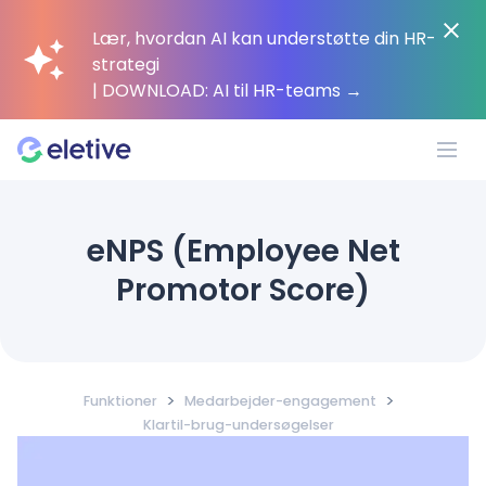
Lær, hvordan AI kan understøtte din HR-
strategi
| DOWNLOAD: AI til HR-teams
→
Platform
eNPS (Employee Net
Promotor Score)
Hvorfor Eletive?
Kunder
>
>
Funktioner
Medarbejder-engagement
Klartil-brug-undersøgelser
Ressourcer