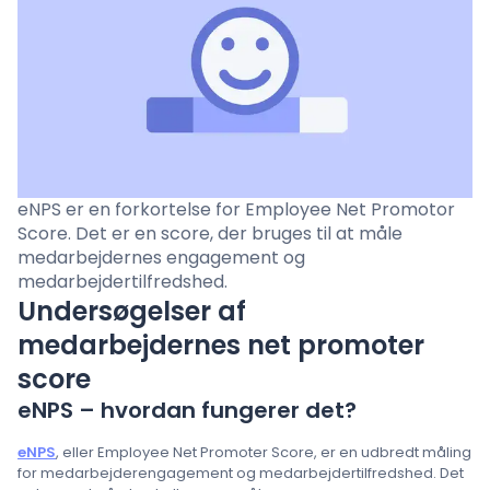
Prisfastsættelse
Sprog
: Danish
eNPS er en forkortelse for Employee Net Promotor
Kontakt salg
Score. Det er en score, der bruges til at måle
medarbejdernes engagement og
Log ind
medarbejdertilfredshed.
Undersøgelser af
medarbejdernes net promoter
score
eNPS – hvordan fungerer det?
eNPS
, eller Employee Net Promoter Score, er en udbredt måling
for medarbejderengagement og medarbejdertilfredshed. Det