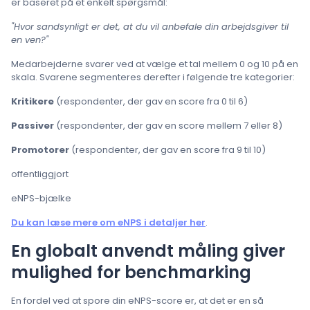
er baseret på et enkelt spørgsmål:
"Hvor sandsynligt er det, at du vil anbefale din arbejdsgiver til
en ven?"
Medarbejderne svarer ved at vælge et tal mellem 0 og 10 på en
skala. Svarene segmenteres derefter i følgende tre kategorier:
Kritikere
(respondenter, der gav en score fra 0 til 6)
Passiver
(respondenter, der gav en score mellem 7 eller 8)
Promotorer
(respondenter, der gav en score fra 9 til 10)
offentliggjort
eNPS-bjælke
Du kan læse mere om eNPS i detaljer her
.
En globalt anvendt måling giver
mulighed for benchmarking
En fordel ved at spore din eNPS-score er, at det er en så