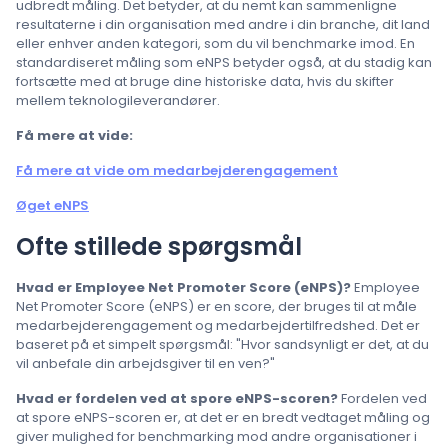
udbredt måling. Det betyder, at du nemt kan sammenligne
resultaterne i din organisation med andre i din branche, dit land
eller enhver anden kategori, som du vil benchmarke imod. En
standardiseret måling som eNPS betyder også, at du stadig kan
fortsætte med at bruge dine historiske data, hvis du skifter
mellem teknologileverandører.
Få mere at vide:
Få mere at vide om medarbejderengagement
Øget eNPS
Ofte stillede spørgsmål
Hvad er Employee Net Promoter Score (eNPS)?
Employee
Net Promoter Score (eNPS) er en score, der bruges til at måle
medarbejderengagement og medarbejdertilfredshed. Det er
baseret på et simpelt spørgsmål: "Hvor sandsynligt er det, at du
vil anbefale din arbejdsgiver til en ven?"
Hvad er fordelen ved at spore eNPS-scoren?
Fordelen ved
at spore eNPS-scoren er, at det er en bredt vedtaget måling og
giver mulighed for benchmarking mod andre organisationer i