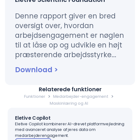
Denne rapport giver en bred
oversigt over, hvordan
arbejdsengagement er nøglen
til at låse op og udvikle en højt
præsterende arbejdsstyrke...
Download
>
Relaterede funktioner
>
>
Funktioner
Medarbejder-engagement
Maskinlæring og AI
Eletive Copilot
Eletive Copilot kombinerer AI-drevet platformvejledning
med avanceret analyse af jeres data om
medarbejderengagement.