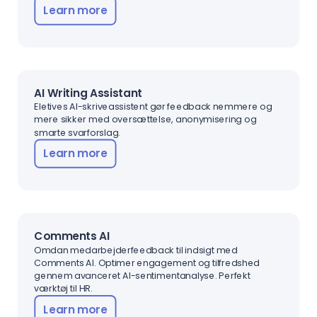
Learn more
AI Writing Assistant
Eletives AI-skriveassistent gør feedback nemmere og
mere sikker med oversættelse, anonymisering og
smarte svarforslag.
Learn more
Comments AI
Omdan medarbejderfeedback til indsigt med
Comments AI. Optimer engagement og tilfredshed
gennem avanceret AI-sentimentanalyse. Perfekt
værktøj til HR.
Learn more