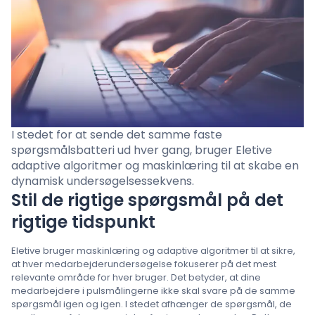
Prisfastsættelse
Sprog
: Danish
I stedet for at sende det samme faste
Kontakt salg
spørgsmålsbatteri ud hver gang, bruger Eletive
adaptive algoritmer og maskinlæring til at skabe en
Log ind
dynamisk undersøgelsessekvens.
Stil de rigtige spørgsmål på det
rigtige tidspunkt
Eletive bruger maskinlæring og adaptive algoritmer til at sikre,
at hver medarbejderundersøgelse fokuserer på det mest
relevante område for hver bruger. Det betyder, at dine
medarbejdere i pulsmålingerne ikke skal svare på de samme
spørgsmål igen og igen. I stedet afhænger de spørgsmål, de