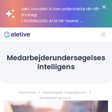
Lær, hvordan AI kan understøtte din HR-
strategi
| DOWNLOAD: AI til HR-teams
→
Platform
Medarbejderundersøgelses
intelligens
Hvorfor Eletive?
Kunder
>
>
Funktioner
Medarbejder-engagement
Maskinlæring og AI
Ressourcer