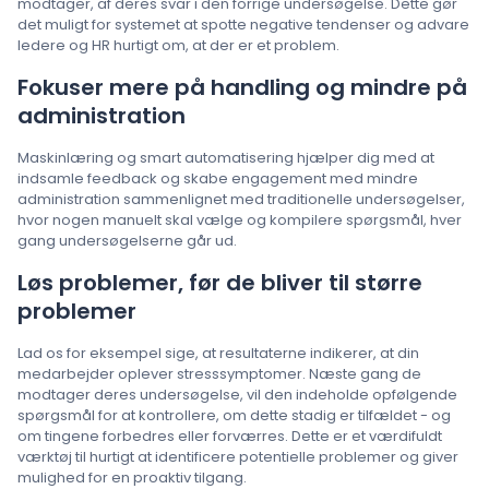
modtager, af deres svar i den forrige undersøgelse. Dette gør
det muligt for systemet at spotte negative tendenser og advare
ledere og HR hurtigt om, at der er et problem.
Fokuser mere på handling og mindre på
administration
Maskinlæring og smart automatisering hjælper dig med at
indsamle feedback og skabe engagement med mindre
administration sammenlignet med traditionelle undersøgelser,
hvor nogen manuelt skal vælge og kompilere spørgsmål, hver
gang undersøgelserne går ud.
Løs problemer, før de bliver til større
problemer
Lad os for eksempel sige, at resultaterne indikerer, at din
medarbejder oplever stresssymptomer. Næste gang de
modtager deres undersøgelse, vil den indeholde opfølgende
spørgsmål for at kontrollere, om dette stadig er tilfældet - og
om tingene forbedres eller forværres. Dette er et værdifuldt
værktøj til hurtigt at identificere potentielle problemer og giver
mulighed for en proaktiv tilgang.