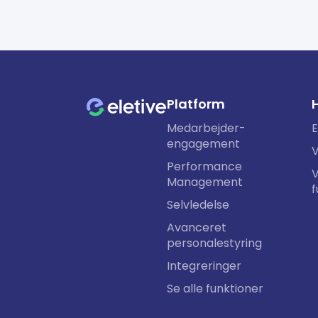
Platform
H
Medarbejder-
E
engagement
V
Performance
V
Management
Selvledelse
Avanceret
personalestyring
Integreringer
Se alle funktioner