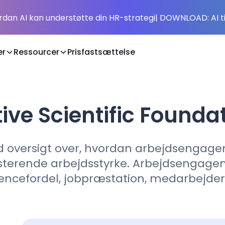
rdan AI kan understøtte din HR-strategi
| DOWNLOAD: AI t
er
Ressourcer
Prisfastsættelse
tive Scientific Founda
 oversigt over, hvordan arbejdsengagem
æsterende arbejdsstyrke. Arbejdsengag
encefordel, jobpræstation, medarbejderfa