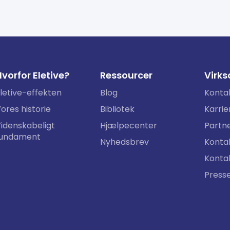
vorfor Eletive?
Ressourcer
Virk
letive-effekten
Blog
Konta
ores historie
Bibliotek
Karrie
idenskabeligt
Hjælpecenter
Partn
fundament
Nyhedsbrev
Kontak
Konta
Press