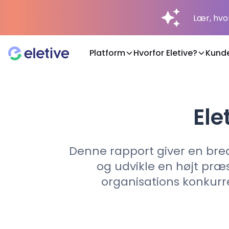
Lær, hvo
Platform
Hvorfor Eletive?
Kund
Platform
Ele
Hvorfor Eletive?
Denne rapport giver en bred
Kunder
og udvikle en højt pr
organisations konkurr
Ressourcer
Prisfastsættelse