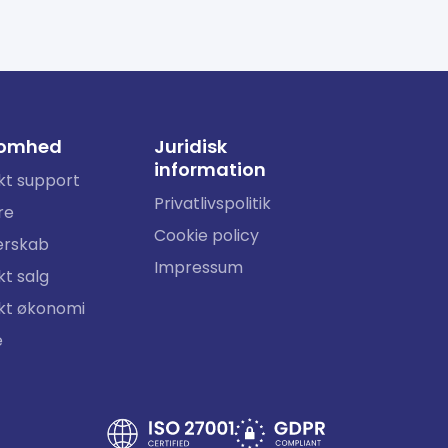
somhed
Juridisk
information
kt support
Privatlivspolitik
re
Cookie policy
erskab
Impressum
t salg
kt økonomi
e