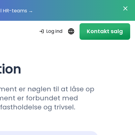
il HR-teams
→
Kontakt salg
Log ind
tion
ent er nøglen til at låse op
ement er forbundet med
stholdelse og trivsel.