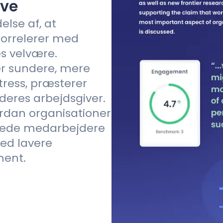
ive
lse af, at
korrelerer med
s velvære.
r sundere, mere
tress, præsterer
deres arbejdsgiver.
ordan organisationer
rede medarbejdere
ed lavere
ent.