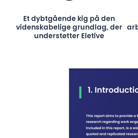
Et dybtgående kig på den
e
videnskabelige grundlag, der
ar
m
understøtter Eletive