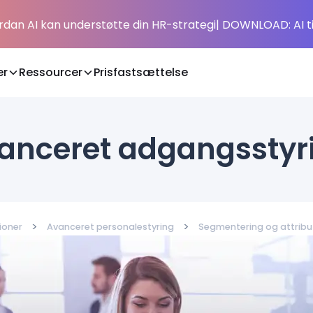
rdan AI kan understøtte din HR-strategi
| DOWNLOAD: AI t
er
Ressourcer
Prisfastsættelse
anceret adgangsstyr
>
>
ioner
Avanceret personalestyring
Segmentering og attribu