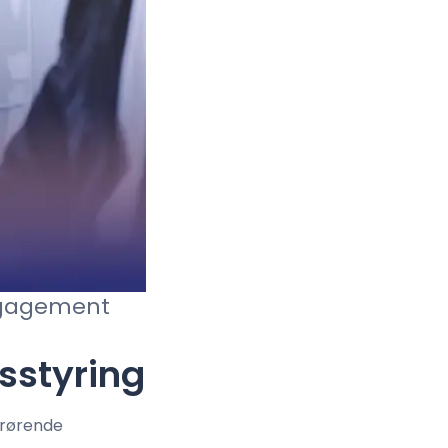
engagement
sstyring
drørende