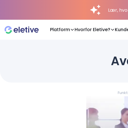
Lær, hvo
Platform
Hvorfor Eletive?
Kund
Platform
Av
Hvorfor Eletive?
Kunder
Funkt
Ressourcer
Prisfastsættelse