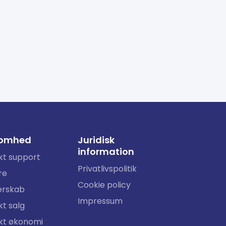
somhed
Juridisk
information
kt support
Privatlivspolitik
re
Cookie policy
erskab
Impressum
t salg
kt økonomi