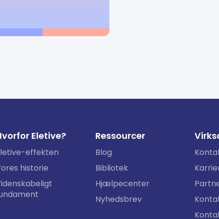
vorfor Eletive?
Ressourcer
Virk
letive-effekten
Blog
Konta
ores historie
Bibliotek
Karrie
idenskabeligt
Hjælpecenter
Partn
fundament
Nyhedsbrev
Kontak
Konta