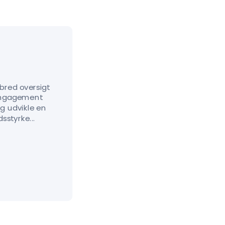
bred oversigt
engagement
og udvikle en
sstyrke...