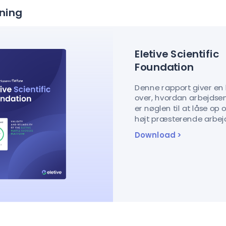
ning
Eletive Scientific
Foundation
Denne rapport giver en 
over, hvordan arbejds
er nøglen til at låse op 
højt præsterende arbejd
Download
>