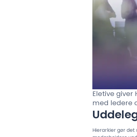
Log ind
Eletive give
med ledere 
Uddeleg
Hierarkier gør det