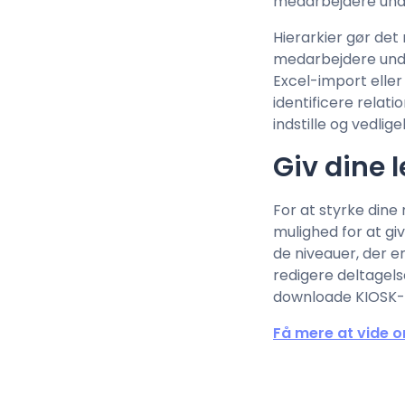
medarbejdere unde
Hierarkier gør det
medarbejdere under
Excel-import eller
identificere relat
indstille og vedlige
Giv dine 
For at styrke dine
mulighed for at gi
de niveauer, der e
redigere deltagelse
downloade KIOSK-k
Få mere at vide