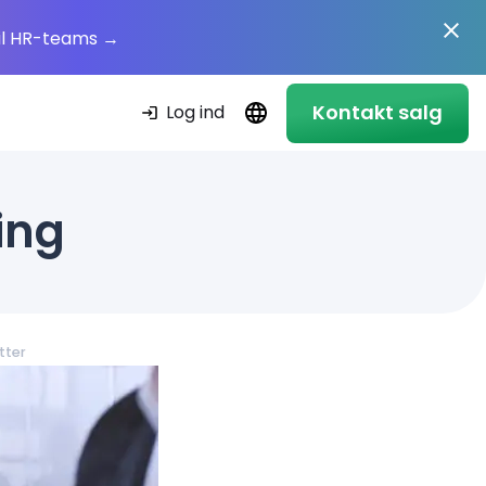
il HR-teams
→
Kontakt salg
Log ind
ing
tter