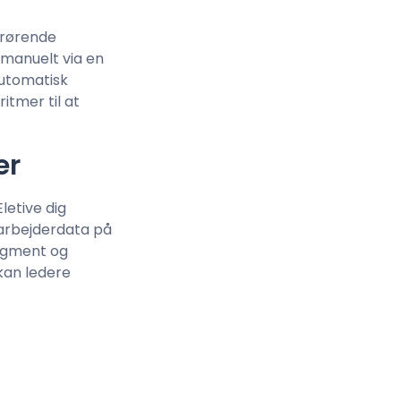
drørende
 manuelt via en
automatisk
itmer til at
er
letive dig
darbejderdata på
segment og
 kan ledere