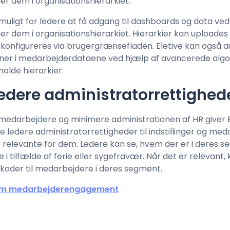
r dem i organisationshierarkiet.
 muligt for ledere at få adgang til dashboards og data ve
 dem i organisationshierarkiet. Hierarkier kan uploades
 konfigureres via brugergrænsefladen. Eletive kan også 
ioner i medarbejderdataene ved hjælp af avancerede algor
holde hierarkier.
ledere administratorrettighed
 medarbejdere og minimere administrationen af HR giver E
ve ledere administratorrettigheder til indstillinger og me
r relevante for dem. Ledere kan se, hvem der er i deres 
 i tilfælde af ferie eller sygefravær. Når det er relevant,
oder til medarbejdere i deres segment.
 om medarbejderengagement