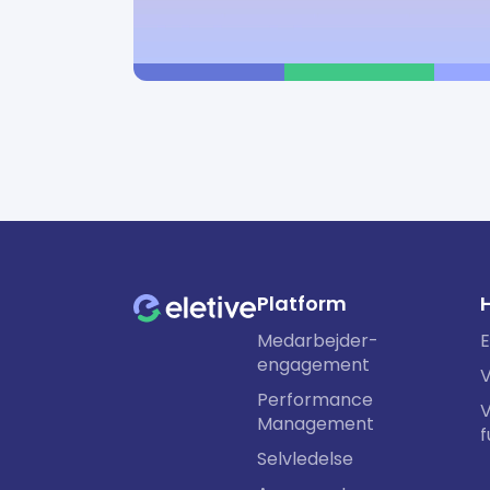
Platform
H
Medarbejder-
E
engagement
V
Performance
V
Management
Selvledelse