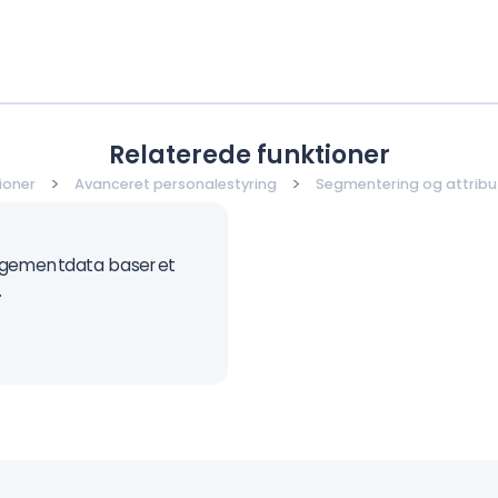
Relaterede funktioner
>
>
ioner
Avanceret personalestyring
Segmentering og attribu
agementdata baseret
.