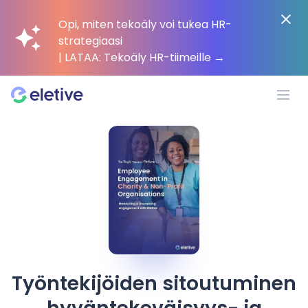
Opi, miten tekoäly voi tukea HR-
strategiaasi
| LATAA: Tekoäly HR-tiimeille
→
Alusta
Miksi Eletive?
Asiakkaat
Resurssit
Työntekijöiden sitoutuminen