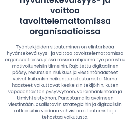
hyväntekeväisyys- ja
Hinnoittelu
voittoa
tavoittelemattomissa
organisaatioissa
Kieli
: Finnish
Työntekijöiden sitoutuminen on elintärkeää
hyväntekeväisyys- ja voittoa tavoittelemattomissa
Ota yhteyttä myyntiin
organisaatioissa, joissa mission ohjaama työ perustuu
motivoituneisiin tiimeihin. Rajoitettu digitaalinen
Kirjaudu sisään
pääsy, resurssien niukkuus ja viestintähaasteet
voivat kuitenkin heikentää sitoutumista. Nämä
haasteet vaikuttavat keskeisiin tekijöihin, kuten
vapaaehtoisten pysyvyyteen, varainhankintaan ja
tiimiyhteistyöhön. Panostamalla avoimeen
viestintään, osallistaviin strategioihin ja digitaalisiin
ratkaisuihin voidaan vahvistaa sitoutumista ja
tehostaa vaikutusta.