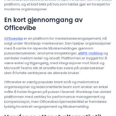
plattform, og et klart blikk på hva som faktisk gjør en forskjell for
moderne organisasjoner.
En kort gjennomgang av
Officevibe
Officevibe
er en plattform for medarbeiderengasjement, nå
solgt under Workleap-merkevaren. Den hjelper organisasjoner
med å samle inn løpende tilbakemeldinger gjennom
pulsundersøkelser, anonyme innsjekkinger,
eNPS-måling
og
samtaler mellom leder og ansatt. Plattformen er bygget for å
være enkel og tilgjengelig, med integrasjoner mot Slack og
Microsoft Teams slik at ansatte kan svare på undersøkelser
uten å forlate verktøyene de allerede bruker.
Officevibe er særlig populær blant små og mellomstore
organisasjoner og lederorienterte team som ønsker en enkel
måte å holde fingeren på pulsen i teamet. Workleap har utvidet
plattformen med verktøy for performance management og
kompensasjon, men Officevibes kjerneidentitet er fremdeles
tydelig forankret i engasjement og tilbakemelding.