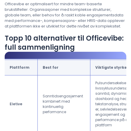
Officevibe er optimalisert for mindre team-baserte
brukstilfeller. Organisasjoner med komplekse strukturer,
globale team, eller behov for å raskt koble engasjementsdata
med performance-, kompensasjons- eller HRIS-data opplever
at plattformen ikke er utviklet for dette nivået av kompleksitet.
Topp 10 alternativer til Officevibe:
full sammenligning
Plattform
Best for
Viktigste styrker
Pulsundersøkelser 
livssyklusundersøkel
sanntid, dynamiske
Sanntidsengasjement
dashbord og heatm
kombinert med
Eletive
tekstanalyse, struktur
kontinuerlig
er, selvledelsesverkt
performance
engasjement og
performance på én
plattform