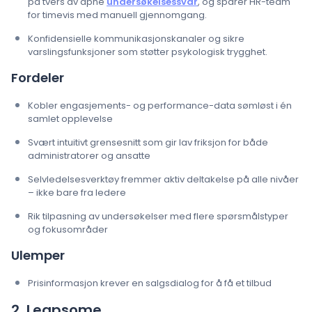
på tvers av åpne
undersøkelsessvar
, og sparer HR-team
for timevis med manuell gjennomgang.
Konfidensielle kommunikasjonskanaler og sikre
varslingsfunksjoner som støtter psykologisk trygghet.
Fordeler
Kobler engasjements- og performance-data sømløst i én
samlet opplevelse
Svært intuitivt grensesnitt som gir lav friksjon for både
administratorer og ansatte
Selvledelsesverktøy fremmer aktiv deltakelse på alle nivåer
– ikke bare fra ledere
Rik tilpasning av undersøkelser med flere spørsmålstyper
og fokusområder
Ulemper
Prisinformasjon krever en salgsdialog for å få et tilbud
2. Leapsome