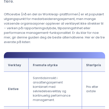
flere.
Officevibe (nå en del av Workleap-plattformen) er et populært
utgangspunkt for medarbeiderengasjement, men mange
voksende organisasjoner opplever at verktøyet ikke strekker til
– verken på rapporteringsdybde, tilpasningsfrihet eller
performance management-funksjonalitet. Er du klar for noe
mer, gir denne guiden deg de beste alternativene. Her er de tre
øverste på listen:
Verktøy
Fremste styrke
Startpris
Sanntidsinnsikt i
ansattengasjement
kombinert med
Pris etter
Eletive
selvledelsesverktøy og
avtale
kontinuerlig performance
management.