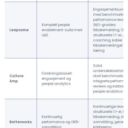
Engasjementsunder
med benchmarkdat
performance review
Komplett people
360-graders
Leapsome
enablement-suite med
tilbakemelding, OKR
L&D
strukturerte 1:1-er, AI-
coaching, kobler
tilbakemeldinger til
læring
Solid
undersøkelsesforskn
Forskningsbasert
Culture
stort benchmarkdat
engasjement og
Amp
integrerte performa
people analytics
reviews og kalibrerin
people analytics-
Kontinuerlige review
strukturerte 1:1-er, l
Kontinuerlig
tilbakemelding, ste
Betterworks
performance og OKR-
samstilling, generati
samstilling
kalibrering,