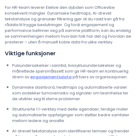
For HR-team leverer Eletive den dybden som Officevibe
konsekvent mangler. Dynamiske heatmaps, AI-drevet
tekstanalyse og granulær filtrering gjør at du raskt kan gå fra
rådata til trygge beslutninger. Og fordi engasjement og
performance befinner seg på samme plattform, kan du endelig
se sammenhengen mellom hvordan folk har det og hvordan de
presterer – uten å manuelt koble data fra ulike verktøy.
Viktige funksjoner
Pulsundersøkelser i sanntid, livssyklusundersøkelser og
målrettede spørsmålssett som gir HR-team en kontinuerlig
strøm av
engasjementsdata
på tvers av organisasjonen.
Dynamiske dashbord, heatmaps og automatiserte varsler
som avdekker turnoverrisiko og signaler om teamhelse før
de utvikler seg til større problemer.
Strukturerte 1:1-verktøy med delte agendaer, ferdige maler
og automatiserte oppfølginger som støtter bedre samtaler
mellom ledere og ansatte.
AI-drevet tekstanalyse som identifiserer temaer og trender