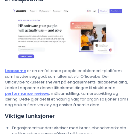
Leapsome
er en omfattende people enablement-plattform
som hevder seg godt som alternativ til Officevibe. Der
Officevibe fokuserer snevert på engasjements-tilbakemelding,
kobler Leapsome denne tilbakemeldingen til strukturerte
performance reviews
, målsamstilling, karriereutvikling og
læring. Dette gjør det til et naturlig valg for organisasjoner som i
dag bruker flere verktøy og ønsker å samle dem.
Viktige funksjoner
Engasjementsundersøkelser med bransjebenchmarkdata
og tilpassbare spørsmålssett på tvers av