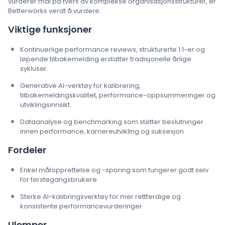
vurderer mål på tvers av komplekse organisasjonsstrukturer, er
Betterworks verdt å vurdere.
Viktige funksjoner
Kontinuerlige performance reviews, strukturerte 1:1-er og
løpende tilbakemelding erstatter tradisjonelle årlige
sykluser.
Generative AI-verktøy for kalibrering,
tilbakemeldingskvalitet, performance-oppsummeringer og
utviklingsinnsikt.
Dataanalyse og benchmarking som støtter beslutninger
innen performance, karriereutvikling og suksesjon.
Fordeler
Enkel målopprettelse og -sporing som fungerer godt selv
for førstegangsbrukere
Sterke AI-kalibringsverktøy for mer rettferdige og
konsistente performancevurderinger
Ulemper