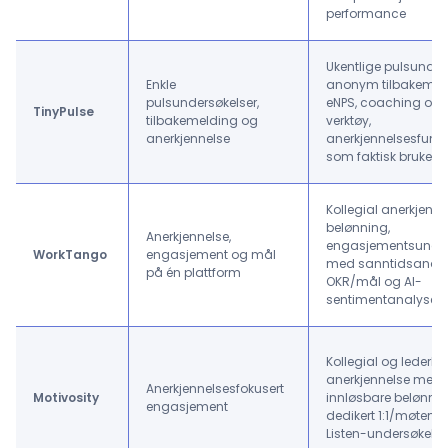
performance
Ukentlige pulsunder
Enkle
anonym tilbakemel
pulsundersøkelser,
eNPS, coaching og 1
TinyPulse
tilbakemelding og
verktøy,
anerkjennelse
anerkjennelsesfunks
som faktisk brukes
Kollegial anerkjenn
belønning,
Anerkjennelse,
engasjementsunder
WorkTango
engasjement og mål
med sanntidsanaly
på én plattform
OKR/mål og AI-
sentimentanalyse
Kollegial og lederba
anerkjennelse med
Anerkjennelsesfokusert
Motivosity
innløsbare belønnin
engasjement
dedikert 1:1/møtem
Listen-undersøkelse