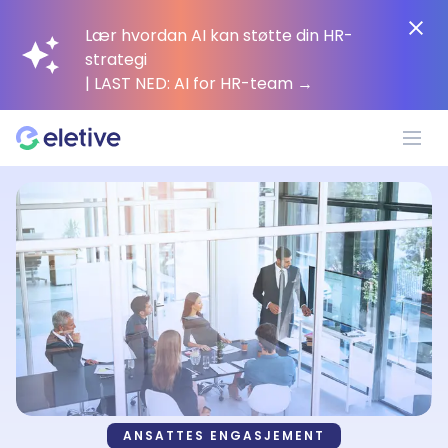
Lær hvordan AI kan støtte din HR-
strategi
| LAST NED: AI for HR-team
→
Plattform
Hvorfor Eletive?
Kunder
Ressurser
ANSATTES ENGASJEMENT