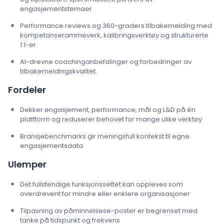
engasjementstemaer.
Performance reviews og 360-graders tilbakemelding med
kompetanserammeverk, kalibringsverktøy og strukturerte
1:1-er.
AI-drevne coachinganbefalinger og forbedringer av
tilbakemeldingskvalitet.
Fordeler
Dekker engasjement, performance, mål og L&D på én
plattform og reduserer behovet for mange ulike verktøy
Bransjebenchmarks gir meningsfull kontekst til egne
engasjementsdata
Ulemper
Det fullstendige funksjonssettet kan oppleves som
overdrevent for mindre eller enklere organisasjoner
Tilpasning av påminnelsese-poster er begrenset med
tanke på tidspunkt og frekvens