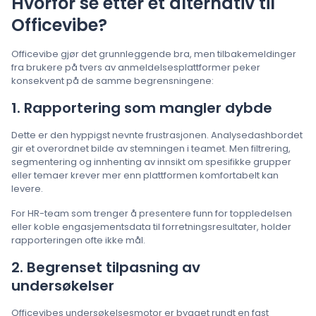
Hvorfor se etter et alternativ til
Officevibe?
Officevibe gjør det grunnleggende bra, men tilbakemeldinger
fra brukere på tvers av anmeldelsesplattformer peker
konsekvent på de samme begrensningene:
1. Rapportering som mangler dybde
Dette er den hyppigst nevnte frustrasjonen. Analysedashbordet
gir et overordnet bilde av stemningen i teamet. Men filtrering,
segmentering og innhenting av innsikt om spesifikke grupper
eller temaer krever mer enn plattformen komfortabelt kan
levere.
For HR-team som trenger å presentere funn for toppledelsen
eller koble engasjementsdata til forretningsresultater, holder
rapporteringen ofte ikke mål.
2. Begrenset tilpasning av
undersøkelser
Officevibes undersøkelsesmotor er bygget rundt en fast