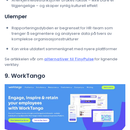
Anerkjennelsesfunksjoner brukes faktisk – ikke bare er
tilgjengelige – og skaper synlig kulturell effekt
Ulemper
Rapporteringsdybden er begrenset for HR-team som
trenger å segmentere og analysere data på tvers av
komplekse organisasjonsstrukturer
Kan virke utdatert sammenlignet med nyere plattformer
Se artikkelen vår om
alternativer til TinyPulse
for lignende
verktøy.
9. WorkTango