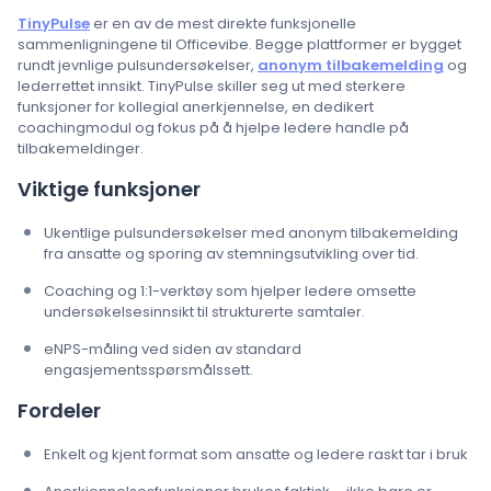
TinyPulse
er en av de mest direkte funksjonelle
sammenligningene til Officevibe. Begge plattformer er bygget
rundt jevnlige pulsundersøkelser,
anonym tilbakemelding
og
lederrettet innsikt. TinyPulse skiller seg ut med sterkere
funksjoner for kollegial anerkjennelse, en dedikert
coachingmodul og fokus på å hjelpe ledere handle på
tilbakemeldinger.
Viktige funksjoner
Ukentlige pulsundersøkelser med anonym tilbakemelding
fra ansatte og sporing av stemningsutvikling over tid.
Coaching og 1:1-verktøy som hjelper ledere omsette
undersøkelsesinnsikt til strukturerte samtaler.
eNPS-måling ved siden av standard
engasjementsspørsmålssett.
Fordeler
Enkelt og kjent format som ansatte og ledere raskt tar i bruk