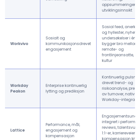
oppsummeringer o
utviklingsinnsikt
Sosial feed, anerkje
og hyllester, nyhete
Sosialt og
undersøkelser i én a
Workvivo
kommunikasjonsdrevet
bygger bro mellom 
engasjement
remote- og
frontlinjeansatte, sty
kultur
Kontinuerlig pulsmot
drevet trend- og
Workday
Enterprise kontinuerlig
risikoanalyse, predi
Peakon
lytting og prediksjon
av turnover, native
Workday-integrasj
Engasjementsunder
integrert i performa
Performance, mål,
reviews, talentsvurd
Lattice
engasjement og
1:1-er, karriereveier o
kompensasjon
kompensasjon knytte