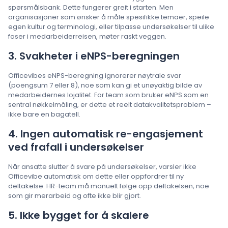
spørsmålsbank. Dette fungerer greit i starten. Men
organisasjoner som ønsker å måle spesifikke temaer, speile
egen kultur og terminologi, eller tilpasse undersøkelser til ulike
faser i medarbeiderreisen, møter raskt veggen.
3. Svakheter i eNPS-beregningen
Officevibes eNPS-beregning ignorerer nøytrale svar
(poengsum 7 eller 8), noe som kan gi et unøyaktig bilde av
medarbeidernes lojalitet. For team som bruker eNPS som en
sentral nøkkelmåling, er dette et reelt datakvalitetsproblem –
ikke bare en bagatell.
4. Ingen automatisk re-engasjement
ved frafall i undersøkelser
Når ansatte slutter å svare på undersøkelser, varsler ikke
Officevibe automatisk om dette eller oppfordrer til ny
deltakelse. HR-team må manuelt følge opp deltakelsen, noe
som gir merarbeid og ofte ikke blir gjort.
5. Ikke bygget for å skalere