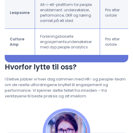
Alt-i-ett-plattform for people
enablement: undersøkelser,
Pris etter
Leapsome
performance, OKR og læring
avtale
samlet på ett sted.
Forskningsbaserte
Culture
Pris etter
engasjementsundersøkelser
Amp
avtale
med dyp people analytics.
Hvorfor lytte til oss?
I Eletive jobber vi hver dag sammen med HR- og people-team
om de reelle utfordringene knyttet til engasjement og
performance. Vi kjenner dette feltet fra innsiden – fra
verktøyene til beste praksis og alt imellom.