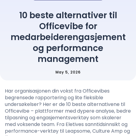
Prising
10 beste alternativer til
Officevibe for
Språk
: Norwegian
medarbeiderengasjement
og performance
management
Kontakt salg
May 5, 2026
Logg inn
Har organisasjonen din vokst fra Officevibes
begrensede rapportering og lite fleksible
undersøkelser? Her er de 10 beste alternativene til
Officevibe – plattformer med dypere analyse, bedre
tilpasning og engasjementsverktøy som skalerer
med voksende team. Fra Eletives sanntidsinnsikt og
performance-verktøy til Leapsome, Culture Amp og