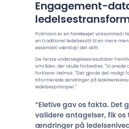
Engagement-data 
ledelsestransfor
Pollmann er en familieejet virksomhed i fe
en traditionel ledelsesstil til en mere me
essentielt værktøj i det skift.
De første undersøgelsesresultater fre
områder, der skulle forbedres. "Vi anede d
forklarer Helmut. "Det gjorde det muligt for
informerede ændringer på ledelsenivea
ledelsesprinciper."
Eletive gav os fakta. Det g
validere antagelser, fik os 
ændringer på ledelsenive