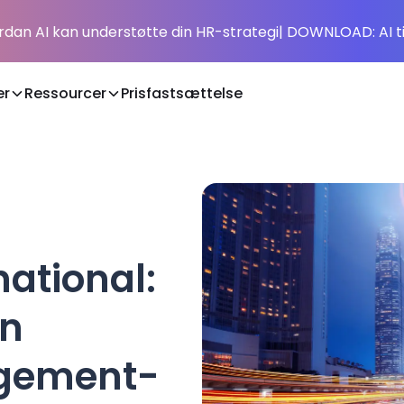
rdan AI kan understøtte din HR-strategi
| DOWNLOAD: AI t
er
Ressourcer
Prisfastsættelse
ational:
en
gement-