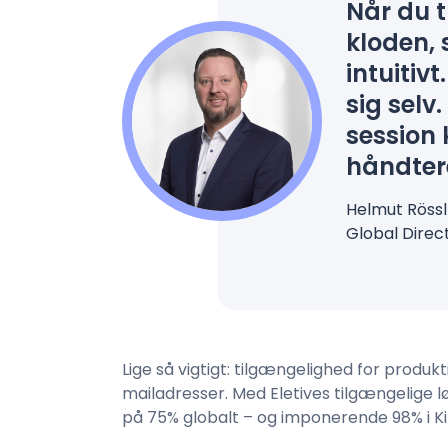
Når du t
kloden, 
intuitivt
sig selv
session
håndter
Helmut Röss
Global Direc
Lige så vigtigt: tilgængelighed for pro
mailadresser. Med Eletives tilgængelige
på 75% globalt – og imponerende 98% i Ki