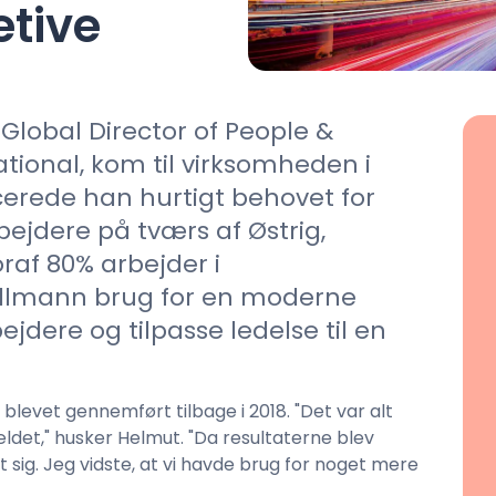
etive
Kontakt salg
lobal Director of People &
tional, kom til virksomheden i
icerede han hurtigt behovet for
ejdere på tværs af Østrig,
oraf 80% arbejder i
ollmann brug for en moderne
ejdere og tilpasse ledelse til en
levet gennemført tilbage i 2018. "Det var alt
det," husker Helmut. "Da resultaterne blev
sig. Jeg vidste, at vi havde brug for noget mere