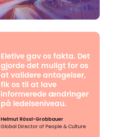
Eletive gav os fakta. Det
gjorde det muligt for os
at validere antagelser,
fik os til at lave
informerede ændringer
på ledelseniveau.
Helmut Rössl-Grobbauer
Global Director of People & Culture