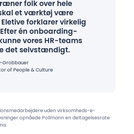
ræner folk over hele
skal et værktøj være
. Eletive forklarer virkelig
. Efter én onboarding-
 kunne vores HR-teams
e det selvstændigt.
l-Grobbauer
tor of People & Culture
duktionsmedarbejdere uden virksomheds-e-
 løsninger opnåede Pollmann en deltagelsesrate
na.