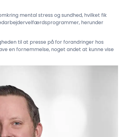
kring mental stress og sundhed, hvilket fik
 medarbejdervelfærdsprogrammer, herunder
gheden til at presse på for forandringer hos
 have en fornemmelse, noget andet at kunne vise