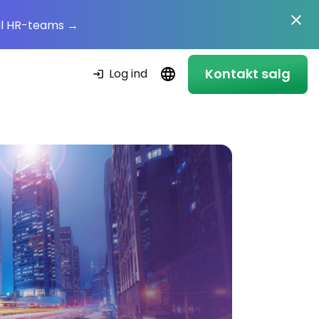
il HR-teams
→
Kontakt salg
Log ind