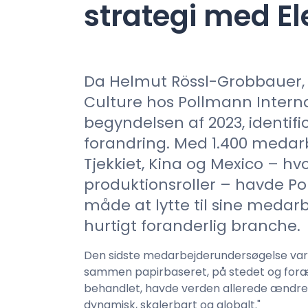
strategi med El
Da Helmut Rössl-Grobbauer, G
Log ind
Culture hos Pollmann Interna
begyndelsen af 2023, identif
forandring. Med 1.400 medarb
Tjekkiet, Kina og Mexico – hv
produktionsroller – havde P
måde at lytte til sine medarb
hurtigt foranderlig branche.
Den sidste medarbejderundersøgelse var b
sammen papirbaseret, på stedet og foræl
behandlet, havde verden allerede ændret 
dynamisk, skalerbart og globalt."