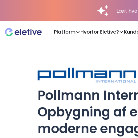
Lær, hvo
Platform
Hvorfor Eletive?
Kund
Platform
Hvorfor Eletive?
Pollmann Intern
Kunder
Opbygning af 
Ressourcer
moderne enga
Prisfastsættelse