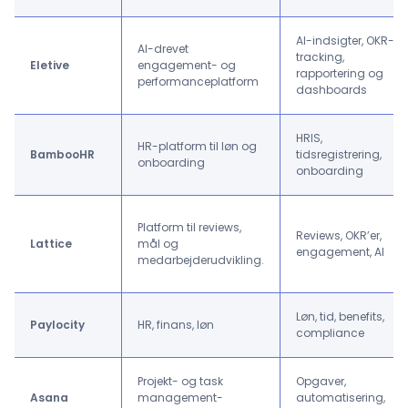
AI-indsigter, OKR-
AI-drevet
tracking,
Eletive
engagement- og
rapportering og
performanceplatform
dashboards
HRIS,
HR-platform til løn og
BambooHR
tidsregistrering,
onboarding
onboarding
Platform til reviews,
Reviews, OKR’er,
Lattice
mål og
engagement, AI
medarbejderudvikling.
Løn, tid, benefits,
Paylocity
HR, finans, løn
compliance
Projekt- og task
Opgaver,
Asana
management-
automatisering,