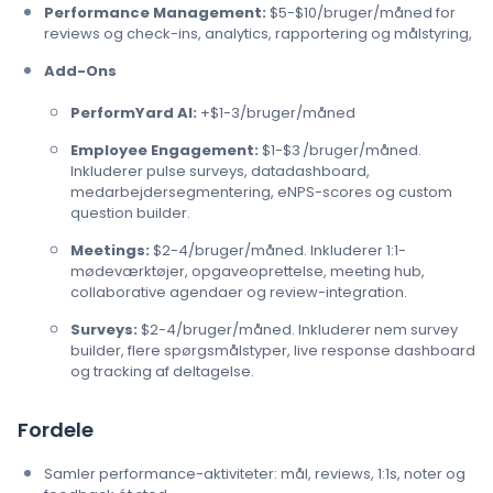
Performance Management:
$5-$10/bruger/måned for
reviews og check-ins, analytics, rapportering og målstyring,
Add-Ons
PerformYard AI:
+$1-3/bruger/måned
Employee Engagement:
$1-$3 /bruger/måned.
Inkluderer pulse surveys, datadashboard,
medarbejdersegmentering, eNPS-scores og custom
question builder.
Meetings:
$2-4/bruger/måned. Inkluderer 1:1-
mødeværktøjer, opgaveoprettelse, meeting hub,
collaborative agendaer og review-integration.
Surveys:
$2-4/bruger/måned. Inkluderer nem survey
builder, flere spørgsmålstyper, live response dashboard
og tracking af deltagelse.
Fordele
Samler performance-aktiviteter: mål, reviews, 1:1s, noter og