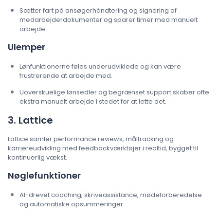
Sætter fart på ansøgerhåndtering og signering af
medarbejderdokumenter og sparer timer med manuelt
arbejde.
Ulemper
Lønfunktionerne føles underudviklede og kan være
frustrerende at arbejde med.
Uoverskuelige lønsedler og begrænset support skaber ofte
ekstra manuelt arbejde i stedet for at lette det.
3. Lattice
Lattice samler performance reviews, måltracking og
karriereudvikling med feedbackværktøjer i realtid, bygget til
kontinuerlig vækst.
Nøglefunktioner
AI-drevet coaching, skriveassistance, mødeforberedelse
og automatiske opsummeringer.