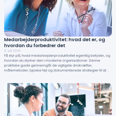
Medarbejderproduktivitet: hvad det er, og
hvordan du forbedrer det
9. juli 2026
Få styr på, hvad medarbejderproduktivitet egentlig betyder, og
hvordan du styrker den i moderne organisationer. Denne
praktiske guide gennemgår de vigtigste drivkræfter,
målemetoder, typiske fejl og dokumenterede strategier til at
løfte performance. Lær, hvordan engagement, ledelse og
arbejdsmiljø direkte påvirker resultaterne – og hvordan HR-
teams kan omsætte indsigt til handling.