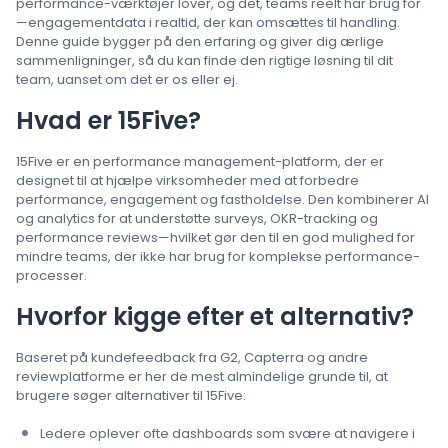
performance-værktøjer lover, og det, teams reelt har brug for
—engagementdata i realtid, der kan omsættes til handling.
Denne guide bygger på den erfaring og giver dig ærlige
sammenligninger, så du kan finde den rigtige løsning til dit
team, uanset om det er os eller ej.
Hvad er 15Five?
15Five er en performance management-platform, der er
designet til at hjælpe virksomheder med at forbedre
performance, engagement og fastholdelse. Den kombinerer AI
og analytics for at understøtte surveys, OKR-tracking og
performance reviews—hvilket gør den til en god mulighed for
mindre teams, der ikke har brug for komplekse performance-
processer.
Hvorfor kigge efter et alternativ?
Baseret på kundefeedback fra G2, Capterra og andre
reviewplatforme er her de mest almindelige grunde til, at
brugere søger alternativer til 15Five:
Ledere oplever ofte dashboards som svære at navigere i