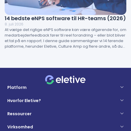
14 bedste eNPS software til HR-teams (2026)
8. juli 2026
At vælge det rigtige eNPS software kan være afgørende for, om
medarbejderfeedback fører til reel forandring – eller blot bliver
et tal på en rapport. I denne guide sammenligner vi 14 førende
platforme, herunder Eletive, Culture Amp og flere andre, så du
kan finde den løsning, der passer bedst til din organisation.
Platform
Hvorfor Eletive?
Ressourcer
Virksomhed