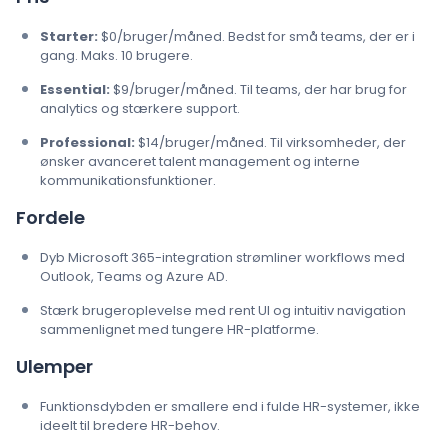
Starter:
$0/bruger/måned. Bedst for små teams, der er i
gang. Maks. 10 brugere.
Essential:
$9/bruger/måned. Til teams, der har brug for
analytics og stærkere support.
Professional:
$14/bruger/måned. Til virksomheder, der
ønsker avanceret talent management og interne
kommunikationsfunktioner.
Fordele
Dyb Microsoft 365-integration strømliner workflows med
Outlook, Teams og Azure AD.
Stærk brugeroplevelse med rent UI og intuitiv navigation
sammenlignet med tungere HR-platforme.
Ulemper
Funktionsdybden er smallere end i fulde HR-systemer, ikke
ideelt til bredere HR-behov.