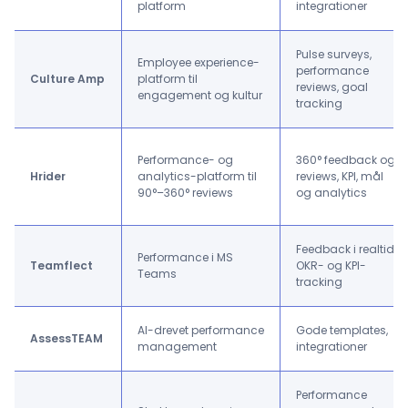
platform
integrationer
Pulse surveys,
Employee experience-
performance
Culture Amp
platform til
reviews, goal
engagement og kultur
tracking
Performance- og
360° feedback og
Hrider
analytics-platform til
reviews, KPI, mål
90°–360° reviews
og analytics
Feedback i realtid,
Performance i MS
Teamflect
OKR- og KPI-
Teams
tracking
AI-drevet performance
Gode templates,
AssessTEAM
management
integrationer
Performance