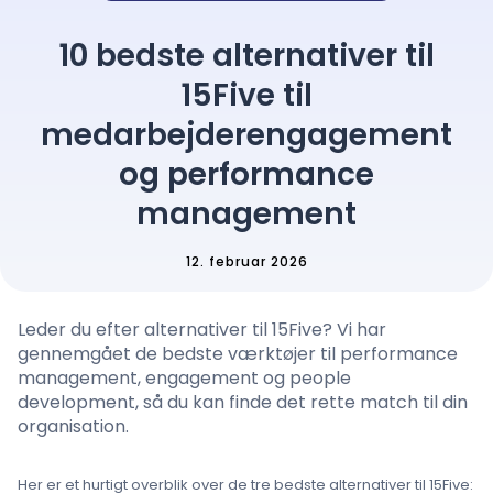
Prisfastsættelse
10 bedste alternativer til
15Five til
Sprog
: Danish
medarbejderengagement
og performance
management
Kontakt salg
12. februar 2026
Log ind
Leder du efter alternativer til 15Five? Vi har
gennemgået de bedste værktøjer til performance
management, engagement og people
development, så du kan finde det rette match til din
organisation.
Her er et hurtigt overblik over de tre bedste alternativer til 15Five: