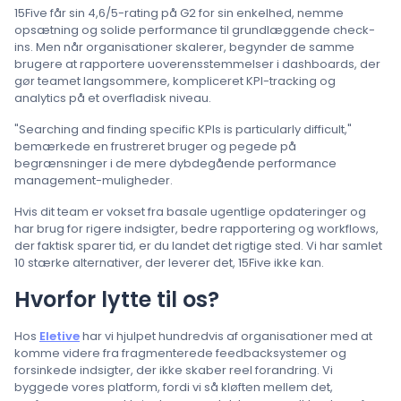
15Five får sin 4,6/5-rating på G2 for sin enkelhed, nemme
opsætning og solide performance til grundlæggende check-
ins. Men når organisationer skalerer, begynder de samme
brugere at rapportere uoverensstemmelser i dashboards, der
gør teamet langsommere, kompliceret KPI-tracking og
analytics på et overfladisk niveau.
"Searching and finding specific KPIs is particularly difficult,"
bemærkede en frustreret bruger og pegede på
begrænsninger i de mere dybdegående performance
management-muligheder.
Hvis dit team er vokset fra basale ugentlige opdateringer og
har brug for rigere indsigter, bedre rapportering og workflows,
der faktisk sparer tid, er du landet det rigtige sted. Vi har samlet
10 stærke alternativer, der leverer det, 15Five ikke kan.
Hvorfor lytte til os?
Hos
Eletive
har vi hjulpet hundredvis af organisationer med at
komme videre fra fragmenterede feedbacksystemer og
forsinkede indsigter, der ikke skaber reel forandring. Vi
byggede vores platform, fordi vi så kløften mellem det,