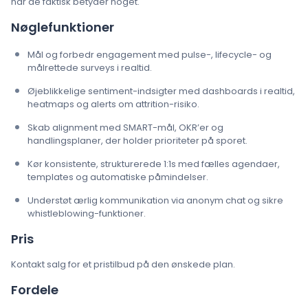
når de faktisk betyder noget.
Nøglefunktioner
Mål og forbedr engagement med pulse-, lifecycle- og
målrettede surveys i realtid.
Øjeblikkelige sentiment-indsigter med dashboards i realtid,
heatmaps og alerts om attrition-risiko.
Skab alignment med SMART-mål, OKR’er og
handlingsplaner, der holder prioriteter på sporet.
Kør konsistente, strukturerede 1:1s med fælles agendaer,
templates og automatiske påmindelser.
Understøt ærlig kommunikation via anonym chat og sikre
whistleblowing-funktioner.
Pris
Kontakt salg for et pristilbud på den ønskede plan.
Fordele