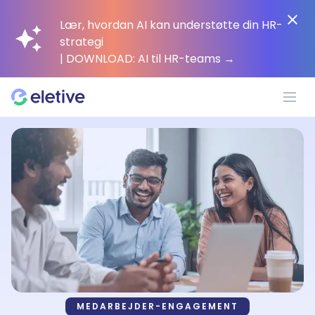
Lær, hvordan AI kan understøtte din HR-
strategi
| DOWNLOAD: AI til HR-teams
→
Platform
Hvorfor Eletive?
Kunder
Ressourcer
MEDARBEJDER-ENGAGEMENT