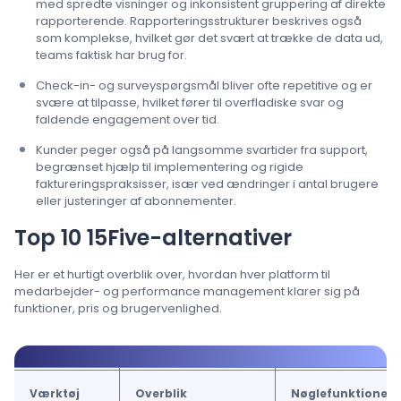
med spredte visninger og inkonsistent gruppering af direkte
rapporterende. Rapporteringsstrukturer beskrives også
som komplekse, hvilket gør det svært at trække de data ud,
teams faktisk har brug for.
Check-in- og surveyspørgsmål bliver ofte repetitive og er
svære at tilpasse, hvilket fører til overfladiske svar og
faldende engagement over tid.
Kunder peger også på langsomme svartider fra support,
begrænset hjælp til implementering og rigide
faktureringspraksisser, især ved ændringer i antal brugere
eller justeringer af abonnementer.
Top 10 15Five-alternativer
Her er et hurtigt overblik over, hvordan hver platform til
medarbejder- og performance management klarer sig på
funktioner, pris og brugervenlighed.
Værktøj
Overblik
Nøglefunktioner