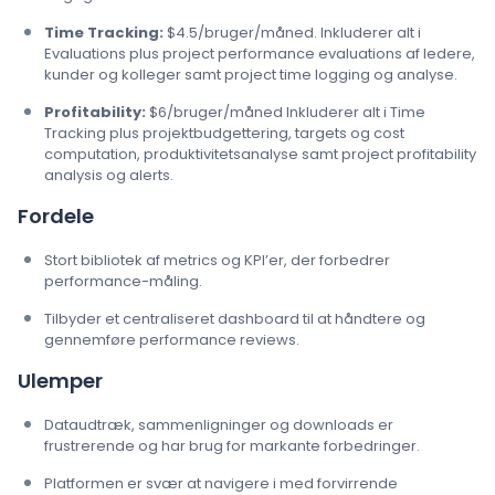
Time Tracking:
$4.5/bruger/måned. Inkluderer alt i
Evaluations plus project performance evaluations af ledere,
kunder og kolleger samt project time logging og analyse.
Profitability:
$6/bruger/måned Inkluderer alt i Time
Tracking plus projektbudgettering, targets og cost
computation, produktivitetsanalyse samt project profitability
analysis og alerts.
Fordele
Stort bibliotek af metrics og KPI’er, der forbedrer
performance-måling.
Tilbyder et centraliseret dashboard til at håndtere og
gennemføre performance reviews.
Ulemper
Dataudtræk, sammenligninger og downloads er
frustrerende og har brug for markante forbedringer.
Platformen er svær at navigere i med forvirrende