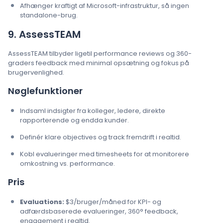
Afhænger kraftigt af Microsoft-infrastruktur, så ingen
standalone-brug.
9. AssessTEAM
AssessTEAM tilbyder ligetil performance reviews og 360-
graders feedback med minimal opsætning og fokus på
brugervenlighed.
Nøglefunktioner
Indsaml indsigter fra kolleger, ledere, direkte
rapporterende og endda kunder.
Definér klare objectives og track fremdrift i realtid.
Kobl evalueringer med timesheets for at monitorere
omkostning vs. performance.
Pris
Evaluations:
$3/bruger/måned for KPI- og
adfærdsbaserede evalueringer, 360° feedback,
engagement i realtid.