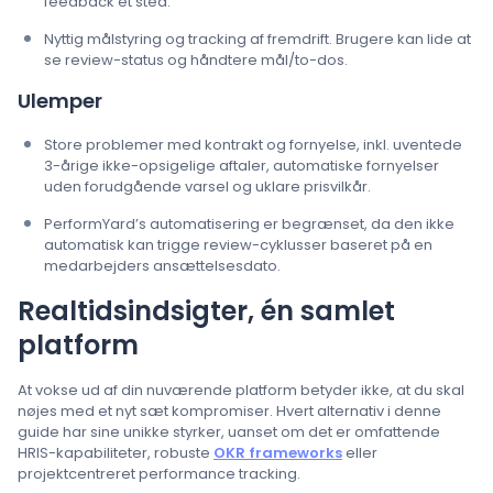
feedback ét sted.
Nyttig målstyring og tracking af fremdrift. Brugere kan lide at
se review-status og håndtere mål/to-dos.
Ulemper
Store problemer med kontrakt og fornyelse, inkl. uventede
3-årige ikke-opsigelige aftaler, automatiske fornyelser
uden forudgående varsel og uklare prisvilkår.
PerformYard’s automatisering er begrænset, da den ikke
automatisk kan trigge review-cyklusser baseret på en
medarbejders ansættelsesdato.
Realtidsindsigter, én samlet
platform
At vokse ud af din nuværende platform betyder ikke, at du skal
nøjes med et nyt sæt kompromiser. Hvert alternativ i denne
guide har sine unikke styrker, uanset om det er omfattende
HRIS-kapabiliteter, robuste
OKR frameworks
eller
projektcentreret performance tracking.