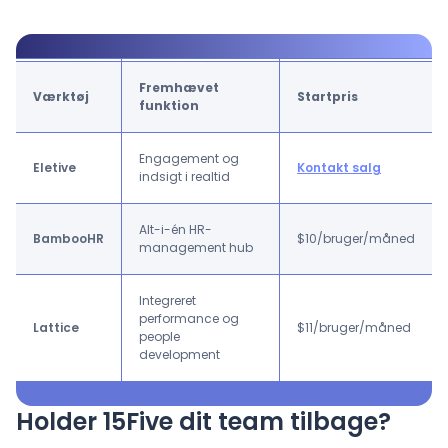
Fremhævet
Værktøj
Startpris
funktion
Engagement og
Eletive
Kontakt salg
indsigt i realtid
Alt-i-én HR-
BambooHR
$10/bruger/måned
management hub
Integreret
performance og
Lattice
$11/bruger/måned
people
development
Holder 15Five dit team tilbage?