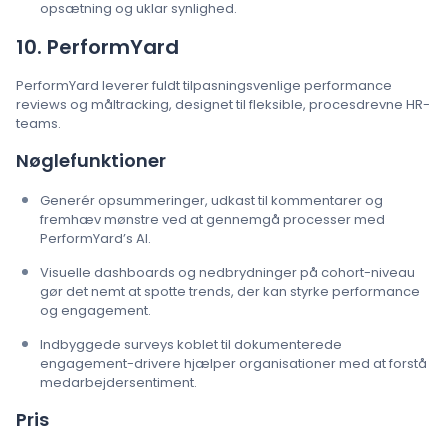
opsætning og uklar synlighed.
10. PerformYard
PerformYard leverer fuldt tilpasningsvenlige performance
reviews og måltracking, designet til fleksible, procesdrevne HR-
teams.
Nøglefunktioner
Generér opsummeringer, udkast til kommentarer og
fremhæv mønstre ved at gennemgå processer med
PerformYard’s AI.
Visuelle dashboards og nedbrydninger på cohort-niveau
gør det nemt at spotte trends, der kan styrke performance
og engagement.
Indbyggede surveys koblet til dokumenterede
engagement-drivere hjælper organisationer med at forstå
medarbejdersentiment.
Pris