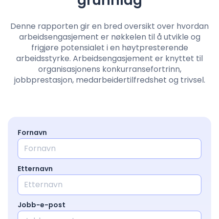
grunnlag
Prising
Denne rapporten gir en bred oversikt over hvordan
arbeidsengasjement er nøkkelen til å utvikle og
frigjøre potensialet i en høytpresterende
Språk
: Norwegian
arbeidsstyrke. Arbeidsengasjement er knyttet til
organisasjonens konkurransefortrinn,
jobbprestasjon, medarbeidertilfredshet og trivsel.
Kontakt salg
Logg inn
Fornavn
Etternavn
Jobb-e-post