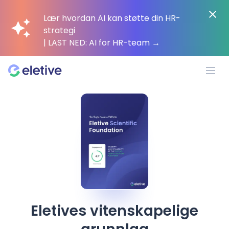
Lær hvordan AI kan støtte din HR-
strategi
| LAST NED: AI for HR-team
→
Plattform
Hvorfor Eletive?
Kunder
Ressurser
Eletives vitenskapelige