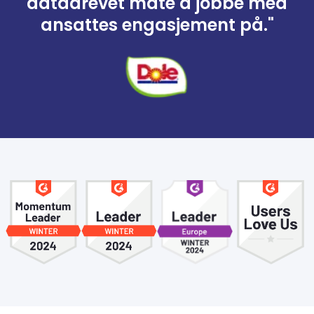
datadrevet måte å jobbe med
ansattes engasjement på."