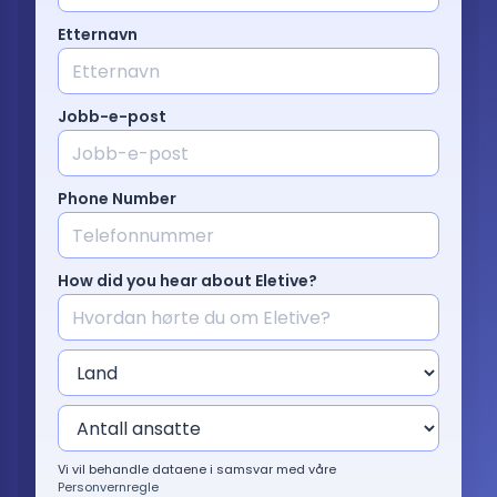
Prising
Etternavn
Språk
Jobb-e-post
: Norwegian
Phone Number
Kontakt salg
Logg inn
How did you hear about Eletive?
Vi vil behandle dataene i samsvar med våre
Personvernregle