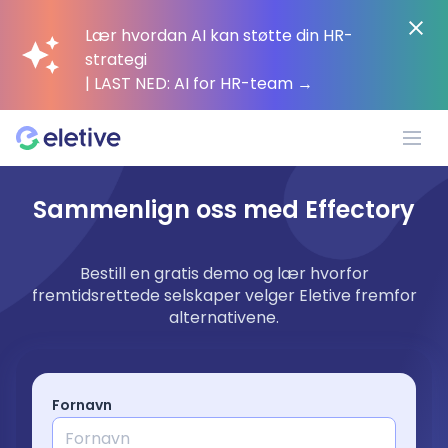
Lær hvordan AI kan støtte din HR-
strategi
| LAST NED: AI for HR-team
→
Sammenlign oss med Effectory
Plattform
Bestill en gratis demo og lær hvorfor
Hvorfor Eletive?
fremtidsrettede selskaper velger Eletive fremfor
alternativene.
Kunder
Ressurser
Fornavn