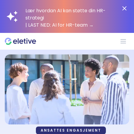
Lær hvordan AI kan støtte din HR-
strategi
| LAST NED: AI for HR-team
→
Plattform
Hvorfor Eletive?
Kunder
Ressurser
ANSATTES ENGASJEMENT