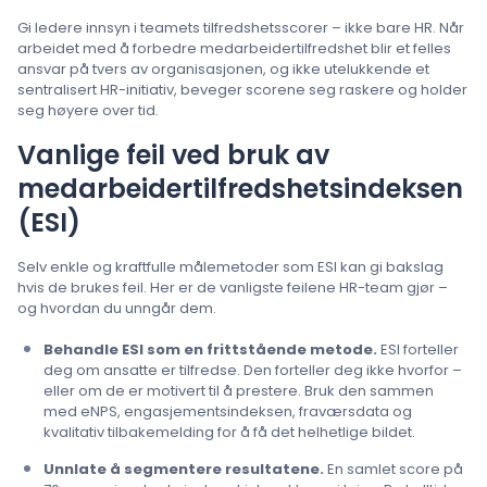
Gi ledere innsyn i teamets tilfredshetsscorer – ikke bare HR. Når
arbeidet med å forbedre medarbeidertilfredshet blir et felles
ansvar på tvers av organisasjonen, og ikke utelukkende et
sentralisert HR-initiativ, beveger scorene seg raskere og holder
seg høyere over tid.
Vanlige feil ved bruk av
medarbeidertilfredshetsindeksen
(ESI)
Selv enkle og kraftfulle målemetoder som ESI kan gi bakslag
hvis de brukes feil. Her er de vanligste feilene HR-team gjør –
og hvordan du unngår dem.
Behandle ESI som en frittstående metode.
ESI forteller
deg om ansatte er tilfredse. Den forteller deg ikke hvorfor –
eller om de er motivert til å prestere. Bruk den sammen
med eNPS, engasjementsindeksen, fraværsdata og
kvalitativ tilbakemelding for å få det helhetlige bildet.
Unnlate å segmentere resultatene.
En samlet score på