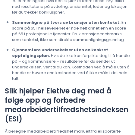
70 er meningsløs hvis den skjuler et team i krise. Bryt alltid
ned resultatene på avdeling, ansiennitet, leder og lokasjon
før du trekker konklusjoner.
Sammenligne på tvers av bransjer uten kontekst.
En
score på 65 i helsevesenet er noe helt annet enn en score
på 65 i profesjonelle tjenester. Bruk bransjebenchmarks
som kontekst, ikke som direkte sammenligningsgrunnlag.
Gjennomføre undersøkelser uten en konkret
oppfølgingsplan.
Hvis du ikke kan forplikte deg til å handle
på – og kommunisere – resultatene før du sender ut
undersøkelsen, vent til du kan. Kostnaden ved å måle uten å
handle er høyere enn kostnaden ved å ikke måle i det hele
tatt.
Slik hjelper Eletive deg med å
følge opp og forbedre
medarbeidertilfredshetsindeksen
(ESI)
Å beregne medarbeidertilfredshet manuelt fra eksporterte