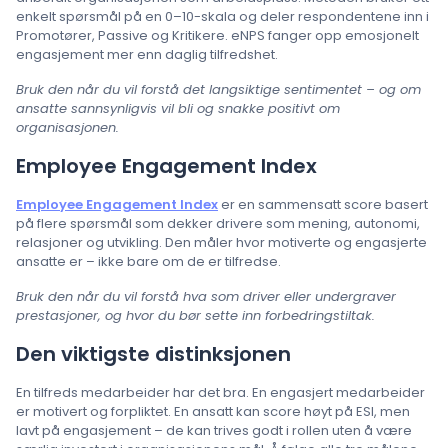
enkelt spørsmål på en 0–10-skala og deler respondentene inn i
Promotører, Passive og Kritikere. eNPS fanger opp emosjonelt
engasjement mer enn daglig tilfredshet.
Bruk den når du vil forstå det langsiktige sentimentet – og om
ansatte sannsynligvis vil bli og snakke positivt om
organisasjonen.
Employee Engagement Index
Employee Engagement Index
er en sammensatt score basert
på flere spørsmål som dekker drivere som mening, autonomi,
relasjoner og utvikling. Den måler hvor motiverte og engasjerte
ansatte er – ikke bare om de er tilfredse.
Bruk den når du vil forstå hva som driver eller undergraver
prestasjoner, og hvor du bør sette inn forbedringstiltak.
Den viktigste distinksjonen
En tilfreds medarbeider har det bra. En engasjert medarbeider
er motivert og forpliktet. En ansatt kan score høyt på ESI, men
lavt på engasjement – de kan trives godt i rollen uten å være