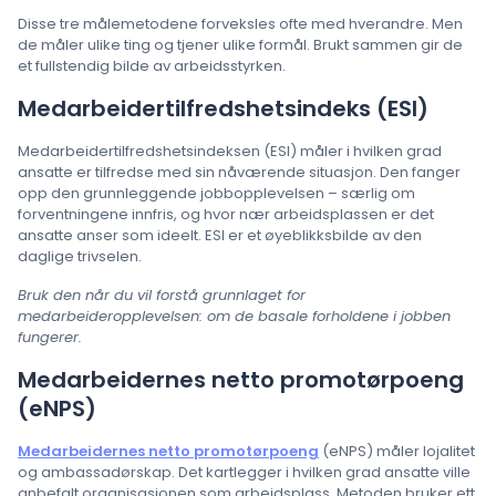
Disse tre målemetodene forveksles ofte med hverandre. Men
de måler ulike ting og tjener ulike formål. Brukt sammen gir de
et fullstendig bilde av arbeidsstyrken.
Medarbeidertilfredshetsindeks (ESI)
Medarbeidertilfredshetsindeksen (ESI) måler i hvilken grad
ansatte er tilfredse med sin nåværende situasjon. Den fanger
opp den grunnleggende jobbopplevelsen – særlig om
forventningene innfris, og hvor nær arbeidsplassen er det
ansatte anser som ideelt. ESI er et øyeblikksbilde av den
daglige trivselen.
Bruk den når du vil forstå grunnlaget for
medarbeideropplevelsen: om de basale forholdene i jobben
fungerer.
Medarbeidernes netto promotørpoeng
(eNPS)
Medarbeidernes netto promotørpoeng
(eNPS) måler lojalitet
og ambassadørskap. Det kartlegger i hvilken grad ansatte ville
anbefalt organisasjonen som arbeidsplass. Metoden bruker ett