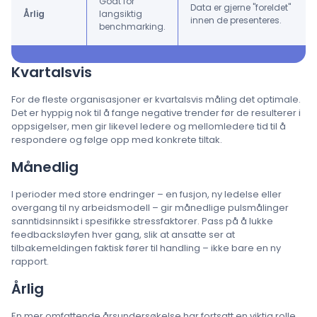
Godt for
Data er gjerne "foreldet"
Årlig
langsiktig
innen de presenteres.
benchmarking.
Kvartalsvis
For de fleste organisasjoner er kvartalsvis måling det optimale.
Det er hyppig nok til å fange negative trender før de resulterer i
oppsigelser, men gir likevel ledere og mellomledere tid til å
respondere og følge opp med konkrete tiltak.
Månedlig
I perioder med store endringer – en fusjon, ny ledelse eller
overgang til ny arbeidsmodell – gir månedlige pulsmålinger
sanntidsinnsikt i spesifikke stressfaktorer. Pass på å lukke
feedbacksløyfen hver gang, slik at ansatte ser at
tilbakemeldingen faktisk fører til handling – ikke bare en ny
rapport.
Årlig
En mer omfattende årsundersøkelse har fortsatt en viktig rolle.