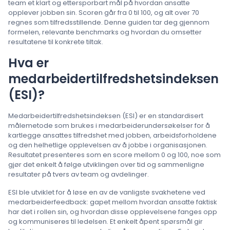
team et klart og ettersporbart mål på hvordan ansatte
opplever jobben sin. Scoren går fra 0 til 100, og alt over 70
regnes som tilfredsstillende. Denne guiden tar deg gjennom
formelen, relevante benchmarks og hvordan du omsetter
resultatene til konkrete tiltak.
Hva er
medarbeidertilfredshetsindeksen
(ESI)?
Medarbeidertilfredshetsindeksen (ESI) er en standardisert
målemetode som brukes i medarbeiderundersøkelser for å
kartlegge ansattes tilfredshet med jobben, arbeidsforholdene
og den helhetlige opplevelsen av å jobbe i organisasjonen.
Resultatet presenteres som en score mellom 0 og 100, noe som
gjør det enkelt å følge utviklingen over tid og sammenligne
resultater på tvers av team og avdelinger.
ESI ble utviklet for å løse en av de vanligste svakhetene ved
medarbeiderfeedback: gapet mellom hvordan ansatte faktisk
har det i rollen sin, og hvordan disse opplevelsene fanges opp
og kommuniseres til ledelsen. Et enkelt åpent spørsmål gir