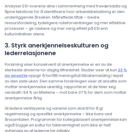
Analyser ESI-svarene dine i sammenheng med fraværsdata og
åpne tekstsvar for å identifisere hvor arbeidsbelastning er den
underliggende årsaken. Målrettede tiltak – bedre
ressursfordeling, tydeligere rolleforventninger og mer effektive
prosesser – gir raskere og mer varig effekt på ESI enn
kulturinitiativer alene.
3. Styrk anerkjennelseskulturen og
lederrelasjonene
Forskning viser konsekvent at anerkjennelse er en av de
sterkeste driverne for daglig tilfredshet. Studier viser at kun
23 %
av ansatte
oppgir å ha fått meningsfull tilbakemelding i løpet
av den siste uken. Den samme forskningen viser at ansatte som
mottar anerkjennelse ukentlig, rapporterer at de føler seg
verdsatt i 94 % av tilfellene – mot bare 37 % for dem som mottar
anerkjennelse årlig.
Gi ledere verktøyene og vanene som skal til for å gi
regelmessig og spesifikk anerkjennelse – ikke bare ved
årssamtalen. Programmer for kollegabasert anerkjennelse kan
også bygge en kultur for takknemlighet som ikke er helt
avhengig av at lederne tar initiativ.