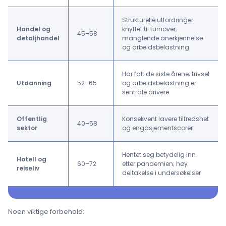
Strukturelle utfordringer
Handel og
knyttet til turnover,
45–58
detaljhandel
manglende anerkjennelse
og arbeidsbelastning
Har falt de siste årene; trivsel
Utdanning
52–65
og arbeidsbelastning er
sentrale drivere
Offentlig
Konsekvent lavere tilfredshet
40–58
sektor
og engasjementscorer
Hentet seg betydelig inn
Hotell og
60–72
etter pandemien; høy
reiseliv
deltakelse i undersøkelser
Noen viktige forbehold: