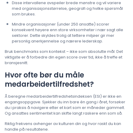
Disse intervallene avspeiler brede mønstre og vil variere
med organisasjonsstørrelse, geografi og hvilke spørsmål
som brukes.
Mindre organisasjoner (under 250 ansatte) scorer
konsekvent høyere enn store virksomheter i nær sagt alle
sektorer. Dette skyldes trolig at tettere miljøer gir mer
personlig anerkjennelse og nærere lederskap.
Bruk benchmarks som kontekst – ikke som absolutte mål. Det
viktigste er å forbedre din egen score over tid, ikke å treffe et
bransjesnitt.
Hvor ofte bør du måle
medarbeidertilfredshet?
Å beregne medarbeidertilfredshetsindeksen (ESI) er ikke en
engangsoppgave. Sjekker du inn bare én gang i året, forsøker
du i praksis å navigere etter et kart som er måneder gammelt.
Og ansattes sentimentet kan skifte langt raskere enn som så.
Riktig frekvens avhenger av kulturen din og hvor raskt du kan
handle på resultatene.