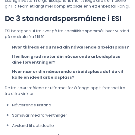
særlig investert i organisasjonens mål. Å følge alle tre målene
gir HR-team et langt mer komplett bilde enn ett enkelt tall kan gi.
De 3 standardspørsmålene i ESI
ESI beregnes ut fra svar på tre spesifikke spørsmål, hver vurdert
på en skala fra 1 til 10:
Hvor tilfreds er du med din nåværende arbeidsplass?
I hvilken grad møter din nåværende arbeidsplass
dine forventninger?
Hvor nær er din nåværende arbeidsplass det du vil
kalle en ideell arbeidsplass?
De tre spørsmålene er utformet for å fange opp tilfredshet fra
tre ulike vinkler:
Nåværende tilstand
Samsvar med forventninger
Avstand til det ideelle