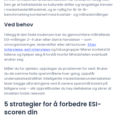
Den gir et helhetsbilde av kulturelle skifter og langsiktige trender
i medarbeidertilfredshet, og er nyttig for år-til-år-
benchmarking kombinert med kvartals- og månedsmålinger.
Ved behov
I tillegg til den faste kadenzen bør du gjennomføre målrettede
ESI-målinger 2–4 uker etter større hendelser – som
omorganiseringer, lederskifter eller økt turnover.
Stay
interviews
,
exit interviews
og fokusgrupper tilfører kontekst til
tallene og hjelper deg å forstå
hvorfor
tilfredsheten eventuelt
endrer seg.
Måler du for sjelden, oppdager du problemer for sent. Bruker
du de samme faste spørsmålene hver gang, oppstår
undersøkelsestrøtthet. Intelligente medarbeiderundersøkelser
løser begge utfordringene ved å variere spørsmål basert på
tidligere svar – slik opprettholder du høy deltakelse og sikrer at
innsikten forblir relevant.
5 strategier for å forbedre ESI-
scoren din