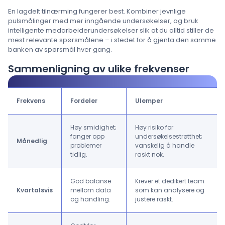
En lagdelt tilnærming fungerer best. Kombiner jevnlige
pulsmålinger med mer inngående undersøkelser, og bruk
intelligente medarbeiderundersøkelser slik at du alltid stiller de
mest relevante spørsmålene – i stedet for å gjenta den samme
banken av spørsmål hver gang.
Sammenligning av ulike frekvenser
Frekvens
Fordeler
Ulemper
Høy smidighet;
Høy risiko for
fanger opp
undersøkelsestrøtthet;
Månedlig
problemer
vanskelig å handle
tidlig.
raskt nok.
God balanse
Krever et dedikert team
Kvartalsvis
mellom data
som kan analysere og
og handling.
justere raskt.