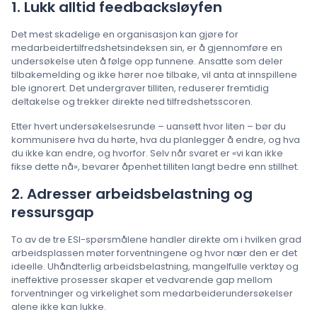
1. Lukk alltid feedbacksløyfen
Det mest skadelige en organisasjon kan gjøre for
medarbeidertilfredshetsindeksen sin, er å gjennomføre en
undersøkelse uten å følge opp funnene. Ansatte som deler
tilbakemelding og ikke hører noe tilbake, vil anta at innspillene
ble ignorert. Det undergraver tilliten, reduserer fremtidig
deltakelse og trekker direkte ned tilfredshetsscoren.
Etter hvert undersøkelsesrunde – uansett hvor liten – bør du
kommunisere hva du hørte, hva du planlegger å endre, og hva
du ikke kan endre, og hvorfor. Selv når svaret er «vi kan ikke
fikse dette nå», bevarer åpenhet tilliten langt bedre enn stillhet.
2. Adresser arbeidsbelastning og
ressursgap
To av de tre ESI-spørsmålene handler direkte om i hvilken grad
arbeidsplassen møter forventningene og hvor nær den er det
ideelle. Uhåndterlig arbeidsbelastning, mangelfulle verktøy og
ineffektive prosesser skaper et vedvarende gap mellom
forventninger og virkelighet som medarbeiderundersøkelser
alene ikke kan lukke.