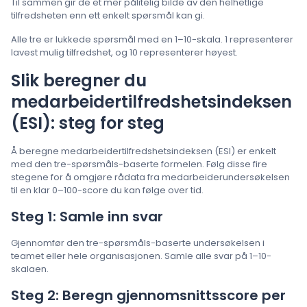
Til sammen gir de et mer pålitelig bilde av den helhetlige
tilfredsheten enn ett enkelt spørsmål kan gi.
Alle tre er lukkede spørsmål med en 1–10-skala. 1 representerer
lavest mulig tilfredshet, og 10 representerer høyest.
Slik beregner du
medarbeidertilfredshetsindeksen
(ESI): steg for steg
Å beregne medarbeidertilfredshetsindeksen (ESI) er enkelt
med den tre-spørsmåls-baserte formelen. Følg disse fire
stegene for å omgjøre rådata fra medarbeiderundersøkelsen
til en klar 0–100-score du kan følge over tid.
Steg 1: Samle inn svar
Gjennomfør den tre-spørsmåls-baserte undersøkelsen i
teamet eller hele organisasjonen. Samle alle svar på 1–10-
skalaen.
Steg 2: Beregn gjennomsnittsscore per