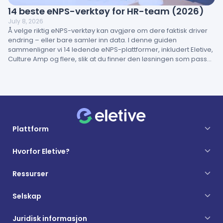
14 beste eNPS-verktøy for HR-team (2026)
July 8, 2026
Å velge riktig eNPS-verktøy kan avgjøre om dere faktisk driver
endring – eller bare samler inn data. I denne guiden
sammenligner vi 14 ledende eNPS-plattformer, inkludert Eletive,
Culture Amp og flere, slik at du finner den løsningen som passer
best for din organisasjon.
Plattform
Hvorfor Eletive?
Ressurser
Selskap
Juridisk informasjon