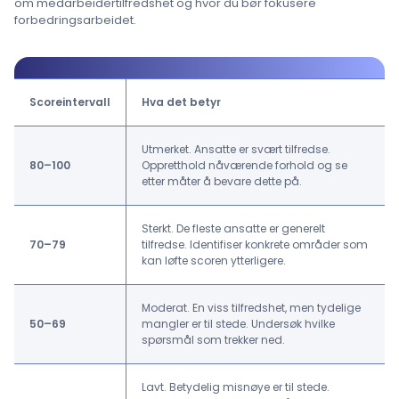
om medarbeidertilfredshet og hvor du bør fokusere
forbedringsarbeidet.
Scoreintervall
Hva det betyr
Utmerket. Ansatte er svært tilfredse.
80–100
Oppretthold nåværende forhold og se
etter måter å bevare dette på.
Sterkt. De fleste ansatte er generelt
70–79
tilfredse. Identifiser konkrete områder som
kan løfte scoren ytterligere.
Moderat. En viss tilfredshet, men tydelige
50–69
mangler er til stede. Undersøk hvilke
spørsmål som trekker ned.
Lavt. Betydelig misnøye er til stede.