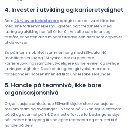
4. Invester i utvikling og karrieretydighet
Bare
26 % av arbeidstakere
oppgir at de er svært tilfredse
med sine forfremmelses­muligheter, og tilfredsheten med
læring og utvikling har falt år for år. Ansatte som føler seg
fastlåst, er nesten alltid mindre tilfredse enn dem som opplever
at de vokser.
Se på intern mobilitet i sammenheng med ESI-data. Når
mobiliteten er lav og ESI synker, bør du prioritere
karriereutviklingssamtaler, tydeligere karriereveier og synlige
læringsmuligheter. Disse endringene gir typisk merkbare
forbedringer i scoren innen ett til to undersøkelsesrunder.
5. Handle på teamnivå, ikke bare
organisasjonsnivå
Organisasjonsomfattende ESI-snitt skjuler store variasjoner
mellom team og avdelinger. En score på 70 kan skjule ett team
på 52 og et annet på 84. De mest effektive forbedringene skjer
når ledere har tilgang til sine egne teamdata og er rustet til å
handle på dem.