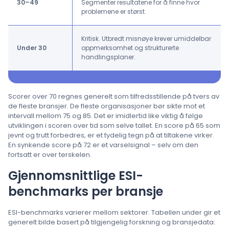
30–49
Segmenter resultatene for å finne hvor
problemene er størst.
Kritisk. Utbredt misnøye krever umiddelbar
Under 30
oppmerksomhet og strukturerte
handlingsplaner.
Scorer over 70 regnes generelt som tilfredsstillende på tvers av
de fleste bransjer. De fleste organisasjoner bør sikte mot et
intervall mellom 75 og 85. Det er imidlertid like viktig å følge
utviklingen i scoren over tid som selve tallet. En score på 65 som
jevnt og trutt forbedres, er et tydelig tegn på at tiltakene virker.
En synkende score på 72 er et varselsignal – selv om den
fortsatt er over terskelen.
Gjennomsnittlige ESI-
benchmarks per bransje
ESI-benchmarks varierer mellom sektorer. Tabellen under gir et
generelt bilde basert på tilgjengelig forskning og bransjedata: