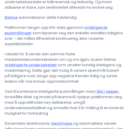
undersøkelsesdata er tidkrevende og feilbarlig. Og innen
dataene er klare, kan sentimentet allerede ha endret seg.
Eletive
automatiserer dette fullstendig.
Plattformen fanger opp ESI-data gjennom
intelligente
pulsmålinger
som tilpasser seg den enkelte ansattes tidligere
svar – slik måles tilfredshet kontinuerlig, ikke i isolerte
øyeblikksbilder.
I stedet for å sende den samme faste
medarbeiderundersøkelsen om og om igjen, bruker Eletive
intelligente undersøkelser
som utnytter kunstig intelligens og
maskinlæring. Dette gjør det mulig å variere spørsmål basert
på tidligere svar, fange opp negative trender tidlig og varsle
ledere når noe krever oppmerksomhet.
Ved å kombinere intelligente pulsmålinger med
råd i appen
,
foreslåtte tiltak og innsikt på teamnivå, hjelper plattformen deg
med å opprettholde høy deltakelse, unngå
undersøkelsestrøtthet og omsette hver ESI-måling til en konkret
mulighet for forbedring.
Dynamiske dashboards,
heatmaps
og automatiske varsler
løfter frem team og temaer som trenger oppmerksomhet – før