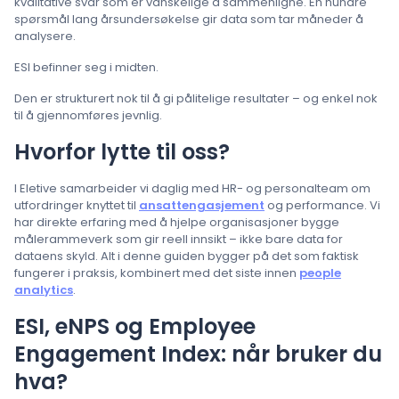
kvalitative svar som er vanskelige å sammenligne. En hundre
spørsmål lang årsundersøkelse gir data som tar måneder å
analysere.
ESI befinner seg i midten.
Den er strukturert nok til å gi pålitelige resultater – og enkel nok
til å gjennomføres jevnlig.
Hvorfor lytte til oss?
I Eletive samarbeider vi daglig med HR- og personalteam om
utfordringer knyttet til
ansattengasjement
og performance. Vi
har direkte erfaring med å hjelpe organisasjoner bygge
målerammeverk som gir reell innsikt – ikke bare data for
dataens skyld. Alt i denne guiden bygger på det som faktisk
fungerer i praksis, kombinert med det siste innen
people
analytics
.
ESI, eNPS og Employee
Engagement Index: når bruker du
hva?