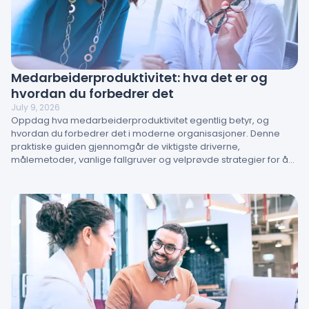
Medarbeiderproduktivitet: hva det er og
hvordan du forbedrer det
July 9, 2026
Oppdag hva medarbeiderproduktivitet egentlig betyr, og
hvordan du forbedrer det i moderne organisasjoner. Denne
praktiske guiden gjennomgår de viktigste driverne,
målemetoder, vanlige fallgruver og velprøvde strategier for å
styrke prestasjoner. Lær hvordan ansattengasjement, ledelse
og arbeidsmiljø direkte påvirker resultater – og hvordan HR-
team kan omsette innsikt til handling.