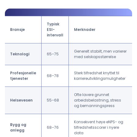
Typisk
Bransje
ESI-
Merknader
intervall
Generelt stabilt, men varierer
Teknologi
65–75
med selskapsstørrelse
Profesjonelle
Sterk tilfredshet knyttet til
68–78
tjenester
karriereutviklingsmuligheter
Ofte lavere grunnet
Helsevesen
55–68
arbeidsbelastning, stress
og bemanningspress
Konsekvent høye eNPS- og
Bygg og
68–76
tilfredshetsscorer i nyere
anlegg
data