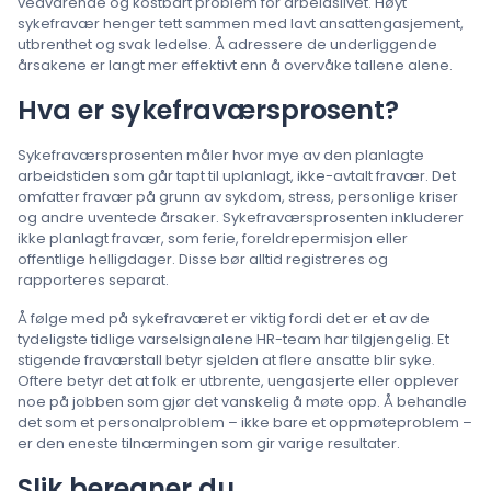
vedvarende og kostbart problem for arbeidslivet. Høyt
sykefravær henger tett sammen med lavt ansattengasjement,
utbrenthet og svak ledelse. Å adressere de underliggende
årsakene er langt mer effektivt enn å overvåke tallene alene.
Hva er sykefraværsprosent?
Sykefraværsprosenten måler hvor mye av den planlagte
arbeidstiden som går tapt til uplanlagt, ikke-avtalt fravær. Det
omfatter fravær på grunn av sykdom, stress, personlige kriser
og andre uventede årsaker. Sykefraværsprosenten inkluderer
ikke planlagt fravær, som ferie, foreldrepermisjon eller
offentlige helligdager. Disse bør alltid registreres og
rapporteres separat.
Å følge med på sykefraværet er viktig fordi det er et av de
tydeligste tidlige varselsignalene HR-team har tilgjengelig. Et
stigende fraværstall betyr sjelden at flere ansatte blir syke.
Oftere betyr det at folk er utbrente, uengasjerte eller opplever
noe på jobben som gjør det vanskelig å møte opp. Å behandle
det som et personalproblem – ikke bare et oppmøteproblem –
er den eneste tilnærmingen som gir varige resultater.
Slik beregner du