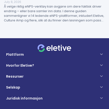
July 8, 2026
Å velge riktig eNPS-verktøy kan avgjøre om dere faktisk driver
endring – eller bare samler inn data. I denne guiden
sammenligner vi 14 ledende eNPS-plattformer, inkludert Eletive,
Culture Amp og flere, slik at du finner den løsningen som passer
best for din organisasjon.
Plattform
Hvorfor Eletive?
Ressurser
Selskap
Juridisk informasjon