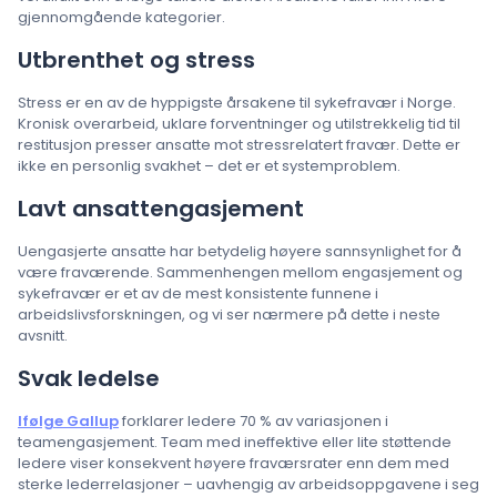
gjennomgående kategorier.
Utbrenthet og stress
Stress er en av de hyppigste årsakene til sykefravær i Norge.
Kronisk overarbeid, uklare forventninger og utilstrekkelig tid til
restitusjon presser ansatte mot stressrelatert fravær. Dette er
ikke en personlig svakhet – det er et systemproblem.
Lavt ansattengasjement
Uengasjerte ansatte har betydelig høyere sannsynlighet for å
være fraværende. Sammenhengen mellom engasjement og
sykefravær er et av de mest konsistente funnene i
arbeidslivsforskningen, og vi ser nærmere på dette i neste
avsnitt.
Svak ledelse
Ifølge Gallup
forklarer ledere 70 % av variasjonen i
teamengasjement. Team med ineffektive eller lite støttende
ledere viser konsekvent høyere fraværsrater enn dem med
sterke lederrelasjoner – uavhengig av arbeidsoppgavene i seg