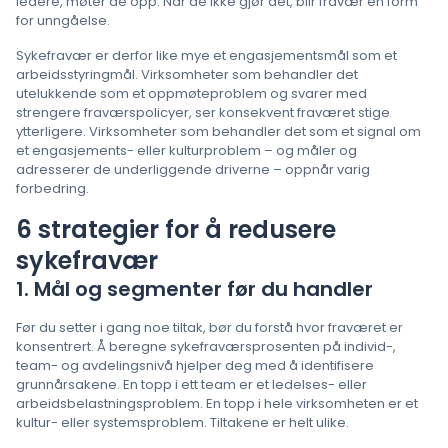
ledere, møter de opp. Når de ikke gjør det, blir fravær en form
for unngåelse.
Sykefravær er derfor like mye et engasjementsmål som et
arbeidsstyringmål. Virksomheter som behandler det
utelukkende som et oppmøteproblem og svarer med
strengere fraværspolicyer, ser konsekvent fraværet stige
ytterligere. Virksomheter som behandler det som et signal om
et engasjements- eller kulturproblem – og måler og
adresserer de underliggende driverne – oppnår varig
forbedring.
6 strategier for å redusere
sykefravær
1. Mål og segmenter før du handler
Før du setter i gang noe tiltak, bør du forstå hvor fraværet er
konsentrert. Å beregne sykefraværsprosenten på individ-,
team- og avdelingsnivå hjelper deg med å identifisere
grunnårsakene. En topp i ett team er et ledelses- eller
arbeidsbelastningsproblem. En topp i hele virksomheten er et
kultur- eller systemsproblem. Tiltakene er helt ulike.