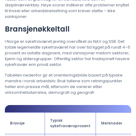
disiplinærverktøy. Høye scorer indikerer ofte problemer knyttet
til trivsel eller arbeidsbelastning som krever støtte – ikke
sanksjoner.
Bransjenøkkeltall
I Norge er sykefraværet jevnlig overvåket av NAV og SSB. Det
totale legemeldte sykefraværet har over tid ligget på rundt 4–5
prosent av avtalte dagsverk, med variasjoner mellom sektorer,
kjønn og aldersgrupper. Offentlig sektor har tradisjonelt høyere
sykefravær enn privat sektor.
Tabellen nedenfor gir et orienteringsbilde basert på typiske
mønstre i norsk arbeidsliv. Bruk tallene som retningspunkter
heller enn presise mål, ettersom de varierer etter
virksomhetsstørrelse, demografi og geografi.
Typisk
Bransje
Merknader
sykefraværsprosent