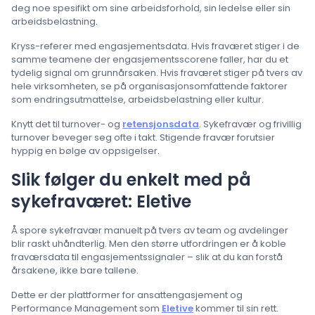
deg noe spesifikt om sine arbeidsforhold, sin ledelse eller sin
arbeidsbelastning.
Kryss-referer med engasjementsdata. Hvis fraværet stiger i de
samme teamene der engasjementsscorene faller, har du et
tydelig signal om grunnårsaken. Hvis fraværet stiger på tvers av
hele virksomheten, se på organisasjonsomfattende faktorer
som endringsutmattelse, arbeidsbelastning eller kultur.
Knytt det til turnover- og
retensjonsdata
. Sykefravær og frivillig
turnover beveger seg ofte i takt. Stigende fravær forutsier
hyppig en bølge av oppsigelser.
Slik følger du enkelt med på
sykefraværet: Eletive
Å spore sykefravær manuelt på tvers av team og avdelinger
blir raskt uhåndterlig. Men den større utfordringen er å koble
fraværsdata til engasjementssignaler – slik at du kan forstå
årsakene, ikke bare tallene.
Dette er der plattformer for ansattengasjement og
Performance Management som
Eletive
kommer til sin rett.