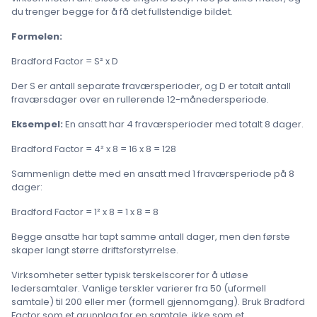
du trenger begge for å få det fullstendige bildet.
Formelen:
Bradford Factor = S² x D
Der S er antall separate fraværsperioder, og D er totalt antall
fraværsdager over en rullerende 12-månedersperiode.
Eksempel:
En ansatt har 4 fraværsperioder med totalt 8 dager.
Bradford Factor = 4² x 8 = 16 x 8 = 128
Sammenlign dette med en ansatt med 1 fraværsperiode på 8
dager:
Bradford Factor = 1² x 8 = 1 x 8 = 8
Begge ansatte har tapt samme antall dager, men den første
skaper langt større driftsforstyrrelse.
Virksomheter setter typisk terskelscorer for å utløse
ledersamtaler. Vanlige terskler varierer fra 50 (uformell
samtale) til 200 eller mer (formell gjennomgang). Bruk Bradford
Factor som et grunnlag for en samtale, ikke som et