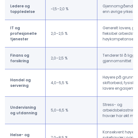
Ledere og
Gjennomgående l
~1,5–2,0 %
toppledelse
enn øvrige yrkesgr
IT og
Generelt lavere, gje
profesjonelle
2,0–2,5 %
fleksibel arbeidsti
tjenester
høykompetanserol
Finans og
Tenderer til å ligg
2,0–2,5 %
forsikring
gjennomsnittet
Høyere på grunn a
Handel og
4,0–5,5 %
skiftarbeid, fysiske
servering
lavere engasjeme
Stress- og
Undervisning
5,0–6,5 %
arbeidsbelastnings
og utdanning
fravær har økt ma
Konsekvent høyest
Helse- og
7,0–8,5 %
sykefravær i norsk