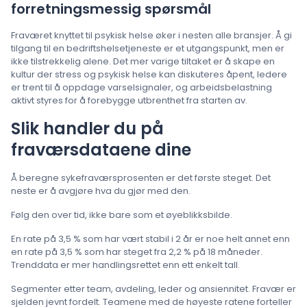
forretningsmessig spørsmål
Fraværet knyttet til psykisk helse øker i nesten alle bransjer. Å gi
tilgang til en bedriftshelsetjeneste er et utgangspunkt, men er
ikke tilstrekkelig alene. Det mer varige tiltaket er å skape en
kultur der stress og psykisk helse kan diskuteres åpent, ledere
er trent til å oppdage varselsignaler, og arbeidsbelastning
aktivt styres for å forebygge utbrenthet fra starten av.
Slik handler du på
fraværsdataene dine
Å beregne sykefraværsprosenten er det første steget. Det
neste er å avgjøre hva du gjør med den.
Følg den over tid, ikke bare som et øyeblikksbilde.
En rate på 3,5 % som har vært stabil i 2 år er noe helt annet enn
en rate på 3,5 % som har steget fra 2,2 % på 18 måneder.
Trenddata er mer handlingsrettet enn ett enkelt tall.
Segmenter etter team, avdeling, leder og ansiennitet. Fravær er
sjelden jevnt fordelt. Teamene med de høyeste ratene forteller