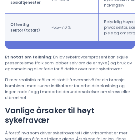
sosialtjenester
næringsliv
Betydelig høyere e
Offentlig
~5,5–7,0 %
privat sektor, særli
sektor (totalt)
pleie og omsorg
Et notat om tolkning
: En lav sykefraværsprosent kan skjule
presenteisme (folk som jobber selv om de er syke) og bruk av
egenmelding eller ferie for å dekke over reelt sykefravær.
Et mer realistisk mål er et stabilt fraværsnivå for din bransje,
kombinert med sunne indikatorer for arbeidsbelastning og
ingen røde flagg i medarbeiderundersøkelser om stress eller
utbrenthet.
Vanlige årsaker til høyt
sykefravær
Å forstå hva som driver sykefraværet i din virksomhet er mer
verdifullt enn å følge tallene alene. Årsakene faller inn i flere