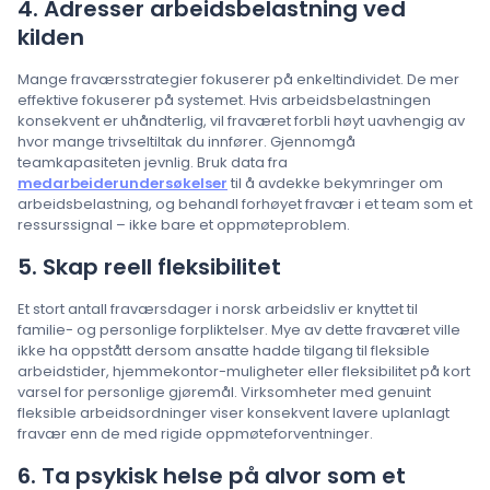
4. Adresser arbeidsbelastning ved
kilden
Mange fraværsstrategier fokuserer på enkeltindividet. De mer
effektive fokuserer på systemet. Hvis arbeidsbelastningen
konsekvent er uhåndterlig, vil fraværet forbli høyt uavhengig av
hvor mange trivseltiltak du innfører. Gjennomgå
teamkapasiteten jevnlig. Bruk data fra
medarbeiderundersøkelser
til å avdekke bekymringer om
arbeidsbelastning, og behandl forhøyet fravær i et team som et
ressurssignal – ikke bare et oppmøteproblem.
5. Skap reell fleksibilitet
Et stort antall fraværsdager i norsk arbeidsliv er knyttet til
familie- og personlige forpliktelser. Mye av dette fraværet ville
ikke ha oppstått dersom ansatte hadde tilgang til fleksible
arbeidstider, hjemmekontor-muligheter eller fleksibilitet på kort
varsel for personlige gjøremål. Virksomheter med genuint
fleksible arbeidsordninger viser konsekvent lavere uplanlagt
fravær enn de med rigide oppmøteforventninger.
6. Ta psykisk helse på alvor som et