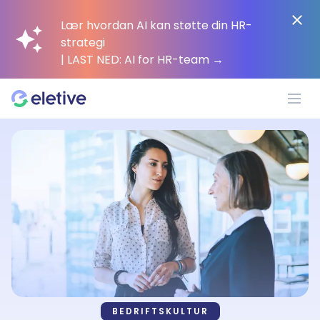
Lær hvordan AI kan støtte din HR-
strategi
| LAST NED: AI for HR-team
→
Plattform
Hvorfor Eletive?
Kunder
Ressurser
BEDRIFTSKULTUR