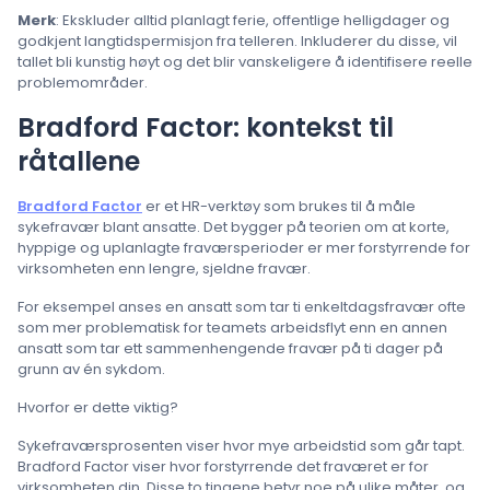
Merk
: Ekskluder alltid planlagt ferie, offentlige helligdager og
godkjent langtidspermisjon fra telleren. Inkluderer du disse, vil
tallet bli kunstig høyt og det blir vanskeligere å identifisere reelle
problemområder.
Bradford Factor: kontekst til
råtallene
Bradford Factor
er et HR-verktøy som brukes til å måle
sykefravær blant ansatte. Det bygger på teorien om at korte,
hyppige og uplanlagte fraværsperioder er mer forstyrrende for
virksomheten enn lengre, sjeldne fravær.
For eksempel anses en ansatt som tar ti enkeltdagsfravær ofte
som mer problematisk for teamets arbeidsflyt enn en annen
ansatt som tar ett sammenhengende fravær på ti dager på
grunn av én sykdom.
Hvorfor er dette viktig?
Sykefraværsprosenten viser hvor mye arbeidstid som går tapt.
Bradford Factor viser hvor forstyrrende det fraværet er for
virksomheten din. Disse to tingene betyr noe på ulike måter, og