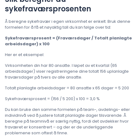
sykefraværsprosenten
Å beregne sykefravær i egen virksomhet er enkelt. Bruk denne
formelen for å få et nøyaktig tall du kan følge over tid:
Sykefraværsprosent = (Fraværsdager / Totalt planlagte
arbeidsdager) x 100
Her er et eksempel:
Virksomheten din har 80 ansatte. I løpet av et kvartal (65
arbeidsdager) viser registreringene dine totalt 156 uplanlagte
fraværsdager på tvers av alle ansatte.
Totalt planlagte arbeidsdager = 80 ansatte x 65 dager = 5 200
Sykefraværsprosent = (156 / 5 200) x 100 = 3,0 %
Du kan bruke den samme formelen på team-, avdelings- eller
individnivå ved å justere totalt planlagte dager tilsvarende. Å
beregne på teamnivå er særlig nyttig, fordi det avdekker hvor
fraværet er konsentrert – og der er de underliggende
problemene som oftest å finne.