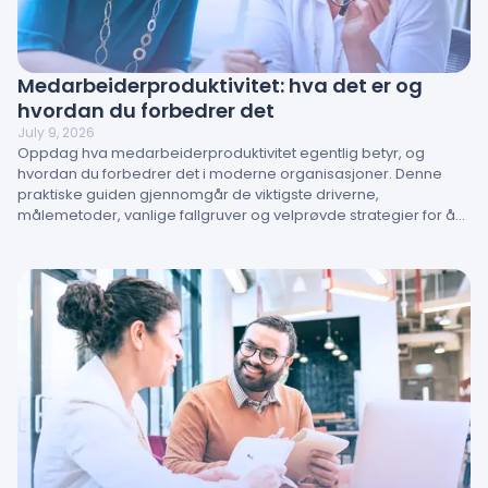
Medarbeiderproduktivitet: hva det er og
hvordan du forbedrer det
July 9, 2026
Oppdag hva medarbeiderproduktivitet egentlig betyr, og
hvordan du forbedrer det i moderne organisasjoner. Denne
praktiske guiden gjennomgår de viktigste driverne,
målemetoder, vanlige fallgruver og velprøvde strategier for å
styrke prestasjoner. Lær hvordan ansattengasjement, ledelse
og arbeidsmiljø direkte påvirker resultater – og hvordan HR-
team kan omsette innsikt til handling.