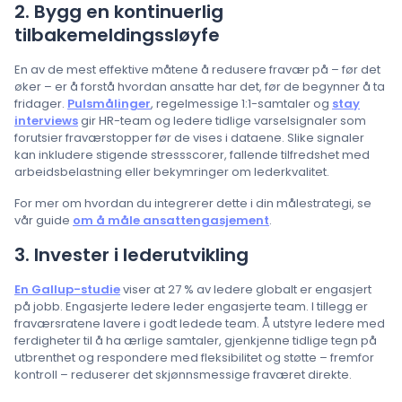
2. Bygg en kontinuerlig
tilbakemeldingssløyfe
En av de mest effektive måtene å redusere fravær på – før det
øker – er å forstå hvordan ansatte har det, før de begynner å ta
fridager.
Pulsmålinger
, regelmessige 1:1-samtaler og
stay
interviews
gir HR-team og ledere tidlige varselsignaler som
forutsier fraværstopper før de vises i dataene. Slike signaler
kan inkludere stigende stressscorer, fallende tilfredshet med
arbeidsbelastning eller bekymringer om lederkvalitet.
For mer om hvordan du integrerer dette i din målestrategi, se
vår guide
om å måle ansattengasjement
.
3. Invester i lederutvikling
En Gallup-studie
viser at 27 % av ledere globalt er engasjert
på jobb. Engasjerte ledere leder engasjerte team. I tillegg er
fraværsratene lavere i godt ledede team. Å utstyre ledere med
ferdigheter til å ha ærlige samtaler, gjenkjenne tidlige tegn på
utbrenthet og respondere med fleksibilitet og støtte – fremfor
kontroll – reduserer det skjønnsmessige fraværet direkte.