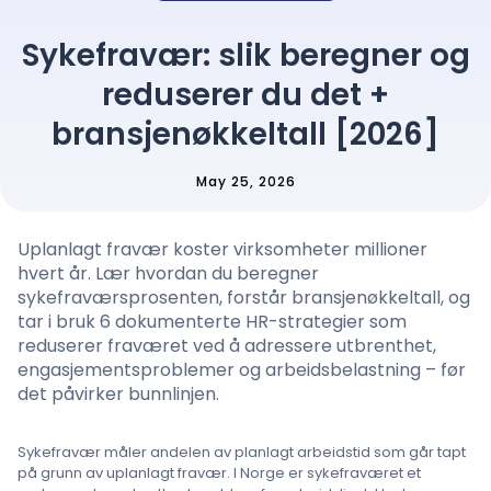
Prising
Sykefravær: slik beregner og
reduserer du det +
Språk
: Norwegian
bransjenøkkeltall [2026]
May 25, 2026
Kontakt salg
Uplanlagt fravær koster virksomheter millioner
Logg inn
hvert år. Lær hvordan du beregner
sykefraværsprosenten, forstår bransjenøkkeltall, og
tar i bruk 6 dokumenterte HR-strategier som
reduserer fraværet ved å adressere utbrenthet,
engasjementsproblemer og arbeidsbelastning – før
det påvirker bunnlinjen.
Sykefravær måler andelen av planlagt arbeidstid som går tapt
på grunn av uplanlagt fravær. I Norge er sykefraværet et